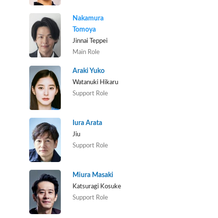
Nakamura
Tomoya
Jinnai Teppei
Main Role
Araki Yuko
Watanuki Hikaru
Support Role
Iura Arata
Jiu
Support Role
Miura Masaki
Katsuragi Kosuke
Support Role