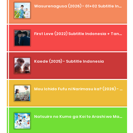
Wasurenagusa (2026) - 01+02 Subtitle Indonesia
First Love (2022) Subtitle Indonesia + Tanpa Iklan + Streaming + 1080p
Kaede (2025) - Subtitle Indonesia
Mou Ichido Fufu ni Narimasu ka? (2026) - 01 Subtitle Indonesia
Natsuiro no Kumo ga Koi to Arashi wo Makiokosu (2026) - 01 Subtitle Indonesia