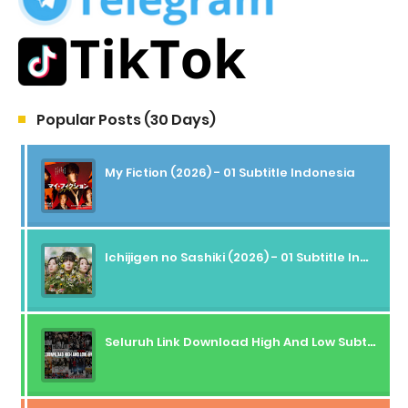
Popular Posts (30 Days)
My Fiction (2026) - 01 Subtitle Indonesia
Ichijigen no Sashiki (2026) - 01 Subtitle Indonesia
Seluruh Link Download High And Low Subtitle Indonesia