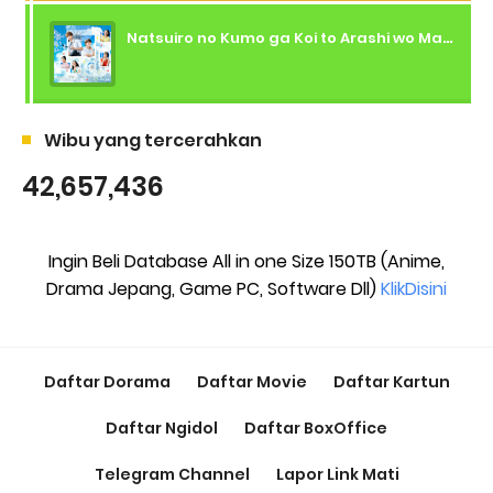
Natsuiro no Kumo ga Koi to Arashi wo Makiokosu (2026) - 01 Subtitle Indonesia
Wibu yang tercerahkan
42,657,436
Ingin Beli Database All in one Size 150TB (Anime,
Drama Jepang, Game PC, Software Dll)
KlikDisini
Daftar Dorama
Daftar Movie
Daftar Kartun
Daftar Ngidol
Daftar BoxOffice
Telegram Channel
Lapor Link Mati