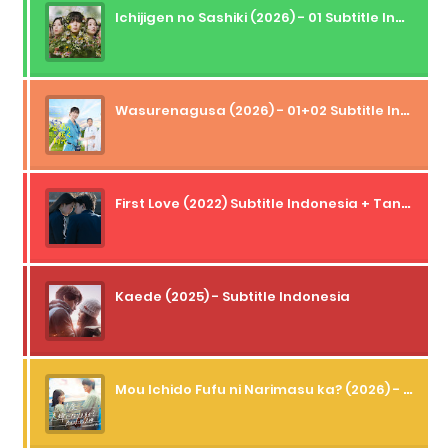
Ichijigen no Sashiki (2026) - 01 Subtitle Indonesia
Wasurenagusa (2026) - 01+02 Subtitle Indonesia
First Love (2022) Subtitle Indonesia + Tanpa Iklan + Streaming + 1080p
Kaede (2025) - Subtitle Indonesia
Mou Ichido Fufu ni Narimasu ka? (2026) - 01 Subtitle Indonesia