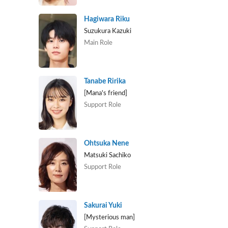
Hagiwara Riku
Suzukura Kazuki
Main Role
Tanabe Ririka
[Mana's friend]
Support Role
Ohtsuka Nene
Matsuki Sachiko
Support Role
Sakurai Yuki
[Mysterious man]