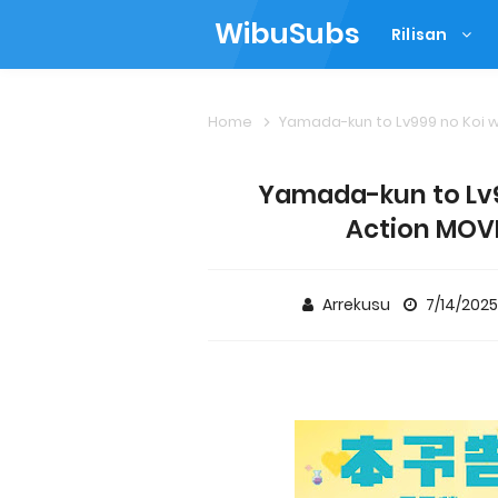
WibuSubs
Rilisan
Home
Yamada-kun to Lv999 no Koi 
Yamada-kun to Lv99
Action MOVI
Arrekusu
7/14/202