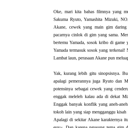
Oke, mari kita bahas filmnya yang m
Sakuma Ryuto, Yamashita Mizuki, NOA
Akane, cewek yang main gim daring k
pacarnya cinlok di gim yang sama. Mera
bertemu Yamada, sosok kribo di game ya
Yamada termasuk sosok yang terkenal! N
Lambat laun, perasaan Akane pun melu
Yak, kurang lebih gitu sinopsisnya. B
apalagi pemerannya juga Ryuto dan Mi
potensinya sebagai cewek yang cenderu
enggak meleleh kalau ada di dekat Miz
Enggak banyak konflik yang aneh-aneh
tokoh lain yang siap mengganggu kisah 
Apalagi di sekitar Akane karakternya i
euy~. Dan karena ngusung tema gim da