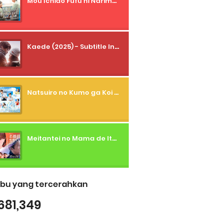
Mou Ichido Fufu ni Narimasu ka? (2026) - 01 Subtitle Indonesia
Kaede (2025) - Subtitle Indonesia
Natsuiro no Kumo ga Koi to Arashi wo Makiokosu (2026) - 01 Subtitle Indonesia
Meitantei no Mama de Ite (2026) - 01 Subtitle Indonesia
bu yang tercerahkan
681,349