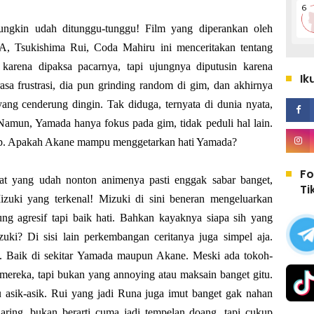
ungkin udah ditunggu-tunggu! Film yang diperankan oleh
, Tsukishima Rui, Coda Mahiru ini menceritakan tentang
arena dipaksa pacarnya, tapi ujungnya diputusin karena
Ik
sa frustrasi, dia pun grinding random di gim, dan akhirnya
ng cenderung dingin. Tak diduga, ternyata di dunia nyata,
amun, Yamada hanya fokus pada gim, tidak peduli hal lain.
ap. Apakah Akane mampu menggetarkan hati Yamada?
Fo
uat yang udah nonton animenya pasti enggak sabar banget,
Ti
zuki yang terkenal! Mizuki di sini beneran mengeluarkan
ng agresif tapi baik hati. Bahkan kayaknya siapa sih yang
uki? Di sisi lain perkembangan ceritanya juga simpel aja.
. Baik di sekitar Yamada maupun Akane. Meski ada tokoh-
mereka, tapi bukan yang annoying atau maksain banget gitu.
tu asik-asik. Rui yang jadi Runa juga imut banget gak nahan
ring, bukan berarti cuma jadi tempelan doang, tapi cukup