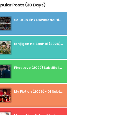
pular Posts (30 Days)
Seluruh Link Download High And Low Subtitle Indonesia
Ichijigen no Sashiki (2026) - 01 Subtitle Indonesia
First Love (2022) Subtitle Indonesia + Tanpa Iklan + Streaming + 1080p
My Fiction (2026) - 01 Subtitle Indonesia