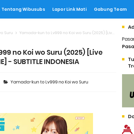
Tentang Wibusubs
Lapor Link Mati
Gabung Team
Ad
wo Suru
Yamada-kun to Lv999 no Koi wo Suru (2025) [Live Action MOVIE] - SUBTITLE INDONESIA
Pasa
Pasa
9 no Koi wo Suru (2025) [Live
Tu
E] - SUBTITLE INDONESIA
Tr
5
Yamada-kun to Lv999 no Koi wo Suru
Do