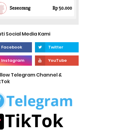
uti Social Media Kami
llow Telegram Channel &
kTok