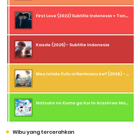
First Love (2022) Subtitle Indonesia + Tanpa Iklan + Streaming + 1080p
Kaede (2025) - Subtitle Indonesia
Mou Ichido Fufu ni Narimasu ka? (2026) - 01 Subtitle Indonesia
Natsuiro no Kumo ga Koi to Arashi wo Makiokosu (2026) - 01 Subtitle Indonesia
Wibu yang tercerahkan