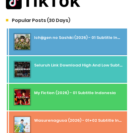
Popular Posts (30 Days)
Ichijigen no Sashiki (2026) - 01 Subtitle Indonesia
Seluruh Link Download High And Low Subtitle Indonesia
My Fiction (2026) - 01 Subtitle Indonesia
Wasurenagusa (2026) - 01+02 Subtitle Indonesia