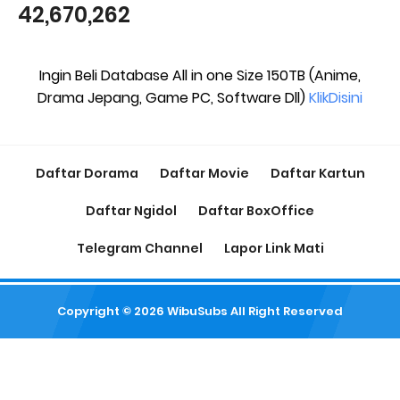
42,670,262
Ingin Beli Database All in one Size 150TB (Anime,
Drama Jepang, Game PC, Software Dll)
KlikDisini
Daftar Dorama
Daftar Movie
Daftar Kartun
Daftar Ngidol
Daftar BoxOffice
Telegram Channel
Lapor Link Mati
Copyright ©
2026
WibuSubs
All Right Reserved