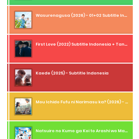
Wasurenagusa (2026) - 01+02 Subtitle Indonesia
First Love (2022) Subtitle Indonesia + Tanpa Iklan + Streaming + 1080p
Kaede (2025) - Subtitle Indonesia
Mou Ichido Fufu ni Narimasu ka? (2026) - 01 Subtitle Indonesia
Natsuiro no Kumo ga Koi to Arashi wo Makiokosu (2026) - 01 Subtitle Indonesia