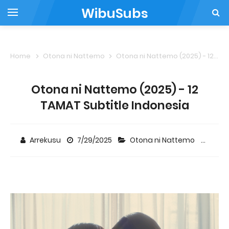
WibuSubs
Home
Otona ni Nattemo
Otona ni Nattemo (2025) - 12 TAMAT Subtitle Indonesia
Otona ni Nattemo (2025) - 12
TAMAT Subtitle Indonesia
Arrekusu
7/29/2025
Otona ni Nattemo
Com