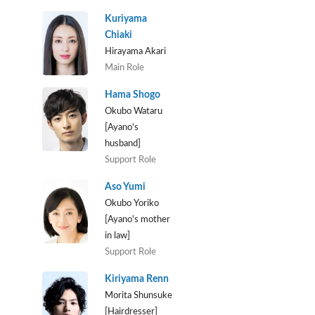
Kuriyama
Chiaki
Hirayama Akari
Main Role
Hama Shogo
Okubo Wataru
[Ayano's
husband]
Support Role
Aso Yumi
Okubo Yoriko
[Ayano's mother
in law]
Support Role
Kiriyama Renn
Morita Shunsuke
[Hairdresser]