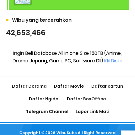
Wibu yang tercerahkan
42,653,466
Ingin Beli Database All in one Size 150TB (Anime,
Drama Jepang, Game PC, Software Dll)
KlikDisini
Daftar Dorama
Daftar Movie
Daftar Kartun
Daftar Ngidol
Daftar BoxOffice
Telegram Channel
Lapor Link Mati
Copyright ©
2026
WibuSubs
All Right Reserved