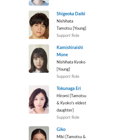
Shigeoka Daiki
Nishihata
Tamotsu [Young]
Support Role
Kamishiraishi
Mone
Nishihata Kyoko
[Young]
Support Role
Tokunaga Eri
Hiromi [Tamotsu
& Kyoko's eldest
daughter]
Support Role
Giko
Miki [Tamotsu &