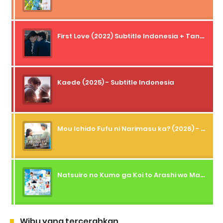
First Love (2022) Subtitle Indonesia + Tanpa Iklan + Streaming + 1080p
Kaede (2025) - Subtitle Indonesia
Mou Ichido Fufu ni Narimasu ka? (2026) - 01 Subtitle Indonesia
Natsuiro no Kumo ga Koi to Arashi wo Makiokosu (2026) - 01 Subtitle Indonesia
Wibu yang tercerahkan