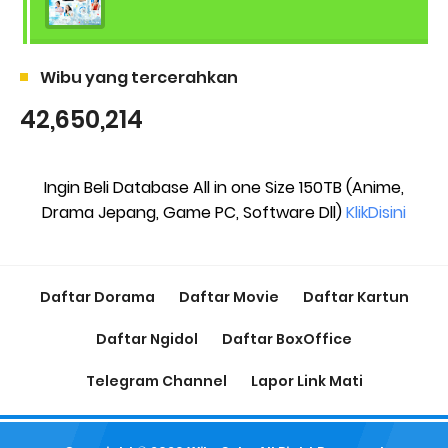
Wibu yang tercerahkan
42,650,214
Ingin Beli Database All in one Size 150TB (Anime,
Drama Jepang, Game PC, Software Dll)
KlikDisini
Daftar Dorama
Daftar Movie
Daftar Kartun
Daftar Ngidol
Daftar BoxOffice
Telegram Channel
Lapor Link Mati