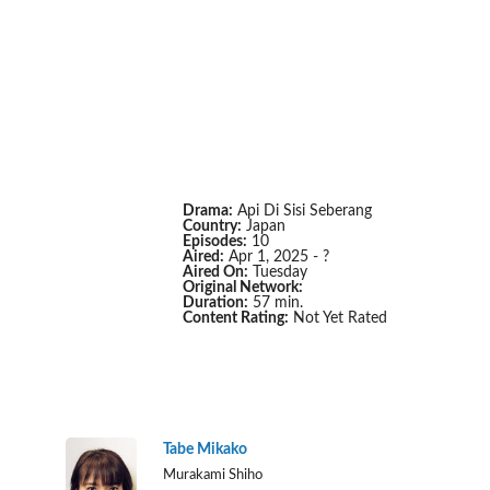
Drama:
Api Di Sisi Seberang
Country:
Japan
Episodes:
10
Aired:
Apr 1, 2025 - ?
Aired On:
Tuesday
Original Network:
Duration:
57 min.
Content Rating:
Not Yet Rated
Tabe Mikako
Murakami Shiho