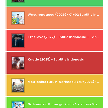
Wasurenagusa (2026) - 01+02 Subtitle Indonesia
First Love (2022) Subtitle Indonesia + Tanpa Iklan + Streaming + 1080p
Kaede (2025) - Subtitle Indonesia
Mou Ichido Fufu ni Narimasu ka? (2026) - 01 Subtitle Indonesia
Natsuiro no Kumo ga Koi to Arashi wo Makiokosu (2026) - 01 Subtitle Indonesia