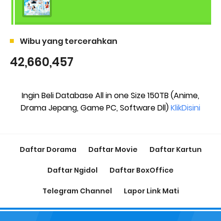
Wibu yang tercerahkan
42,660,457
Ingin Beli Database All in one Size 150TB (Anime,
Drama Jepang, Game PC, Software Dll)
KlikDisini
Daftar Dorama
Daftar Movie
Daftar Kartun
Daftar Ngidol
Daftar BoxOffice
Telegram Channel
Lapor Link Mati