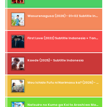
Wasurenagusa (2026) - 01+02 Subtitle Indonesia
First Love (2022) Subtitle Indonesia + Tanpa Iklan + Streaming + 1080p
Kaede (2025) - Subtitle Indonesia
Mou Ichido Fufu ni Narimasu ka? (2026) - 01 Subtitle Indonesia
Natsuiro no Kumo ga Koi to Arashi wo Makiokosu (2026) - 01 Subtitle Indonesia