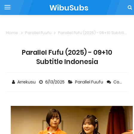
WibuSubs
Home
Parallel Fuufu
ParaIIeI Fufu (2025) - 09+10 Subtitle Indonesia
ParaIIeI Fufu (2025) - 09+10
Subtitle Indonesia
Arrekusu
6/13/2025
Parallel Fuufu
Comment