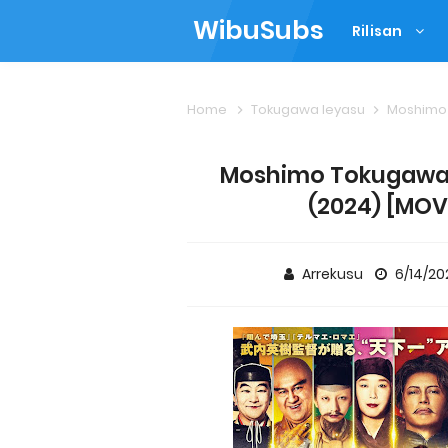
WibuSubs
Rilisan
Home
Tokugawa Ieyasu
Moshimo Tok
Moshimo Tokugawa Ie
(2024) [MOVI
Arrekusu
6/14/2