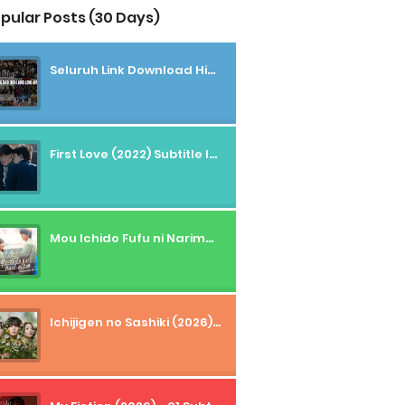
pular Posts (30 Days)
Seluruh Link Download High And Low Subtitle Indonesia
First Love (2022) Subtitle Indonesia + Tanpa Iklan + Streaming + 1080p
Mou Ichido Fufu ni Narimasu ka? (2026) - 01 Subtitle Indonesia
Ichijigen no Sashiki (2026) - 01 Subtitle Indonesia