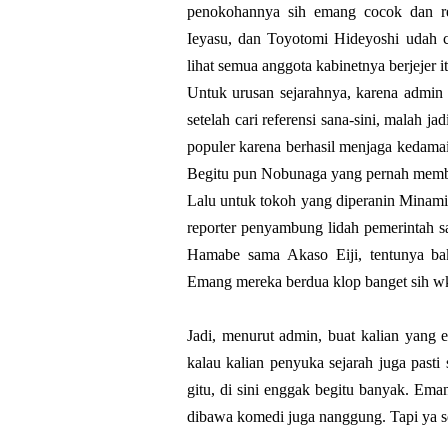
penokohannya sih emang cocok dan re
Ieyasu, dan Toyotomi Hideyoshi
udah c
lihat semua anggota kabinetnya berjejer i
Untuk urusan sejarahnya, karena admin
setelah cari referensi sana-sini, malah j
populer karena berhasil menjaga kedamaia
Begitu pun Nobunaga yang pernah memb
Lalu untuk tokoh yang diperanin Minami
reporter penyambung lidah pemerintah s
Hamabe sama Akaso Eiji, tentunya bak
Emang mereka berdua klop banget sih 
Jadi, menurut admin, buat kalian yang 
kalau kalian penyuka sejarah juga past
gitu, di sini enggak begitu banyak. Eman
dibawa komedi juga nanggung. Tapi ya se