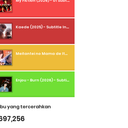
My Fiction (2026) - 01 Subtitle Indonesia
Kaede (2025) - Subtitle Indonesia
Meitantei no Mama de Ite (2026) - 01 Subtitle Indonesia
Enjou - Burn (2026) - Subtitle Indonesia
bu yang tercerahkan
697,256