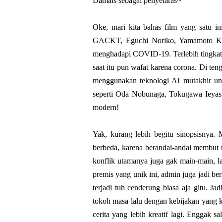
Damais sebagai penyelaras~
Oke, mari kita bahas film yang satu i
GACKT, Eguchi Noriko, Yamamoto Koij
menghadapi COVID-19. Terlebih tingkat 
saat itu pun wafat karena corona. Di te
menggunakan teknologi AI mutakhir un
seperti Oda Nobunaga, Tokugawa Ieyas
modern!
Yak, kurang lebih begitu sinopsisnya.
berbeda, karena berandai-andai membut 
konflik utamanya juga gak main-main,
premis yang unik ini, admin juga jadi b
terjadi tuh cenderung biasa aja gitu. J
tokoh masa lalu dengan kebijakan yang 
cerita yang lebih kreatif lagi. Enggak s