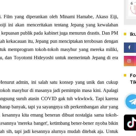
ni. Film yang diperankan oleh Minami Hamabe, Akaso Eiji,
i ini akan menceritakan tentang Jepang yang kewalahan
kepuasan publik pada kabinet juga menurun drastis. Dan PM
Ik
ngah kekacauan itu, Jepang pun menciptakan terobosan dengan
tuk memprogram tokoh-tokoh masyhur yang mereka miliki,
u, dan Toyotomi Hideyoshi untuk memerintah Jepang di era
Fo
Ti
 Menurut admin, ini salah satu konsep yang unik dan cukup
tokoh masyhur di masanya jadi pemimpin masa kini. Apalagi
 langsung suruh atasin COVID gak tuh wkwkwk. Tapi karena
erharap banyak, tapi ya sayangnya sih perkembangan alur yang
adi kesannya kita emang beneran dibuat nostalgia sama tokoh-
kesannya 'mereka banget', ketimbang bener-bener nyoba bikin
alah sih, tapi jadi kesannya alurnya mudah ditebak aja. Untuk