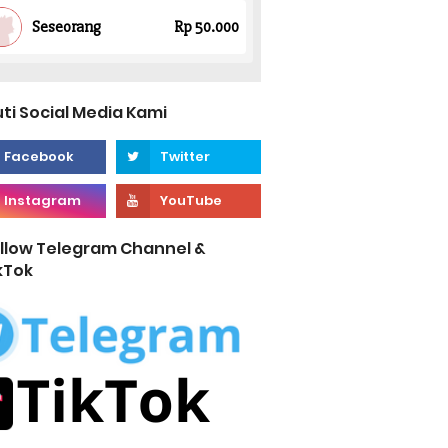
uti Social Media Kami
llow Telegram Channel &
kTok