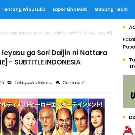
Tentang Wibusubs
Lapor Link Mati
Gabung Team
Ad
ugawa Ieyasu ga Sori Daijin ni Nattara (2024) [MOVIE] - SUBTITLE INDONESIA
Pasa
Pasa
yasu ga Sori Daijin ni Nattara
Tu
E] - SUBTITLE INDONESIA
Tr
025
Tokugawa Ieyasu
Comment
Do