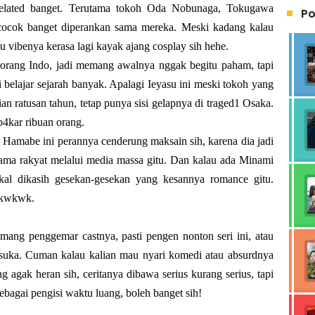
lated banget. Terutama tokoh
Oda Nobunaga, Tokugawa
Po
ocok banget diperankan sama mereka. Meski kadang kalau
tu vibenya kerasa lagi kayak ajang cosplay sih hehe.
 orang Indo, jadi memang awalnya nggak begitu paham, tapi
adi belajar sejarah banyak. Apalagi Ieyasu ini meski tokoh yang
n ratusan tahun, tetap punya sisi gelapnya di traged1 Osaka.
4kar ribuan orang.
 Hamabe ini perannya cenderung maksain sih, karena dia jadi
ama rakyat melalui media massa gitu. Dan kalau ada Minami
al dikasih gesekan-gesekan yang kesannya romance gitu.
wkwkwk.
emang penggemar castnya, pasti pengen nonton seri ini, atau
i suka. Cuman kalau kalian mau nyari komedi atau absurdnya
g agak heran sih, ceritanya dibawa serius kurang serius, tapi
bagai pengisi waktu luang, boleh banget sih!