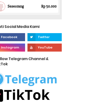
uti Social Media Kami
llow Telegram Channel &
kTok