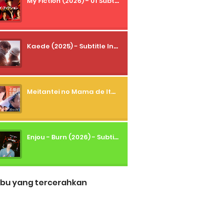
My Fiction (2026) - 01 Subtitle Indonesia
Kaede (2025) - Subtitle Indonesia
Meitantei no Mama de Ite (2026) - 01 Subtitle Indonesia
Enjou - Burn (2026) - Subtitle Indonesia
bu yang tercerahkan