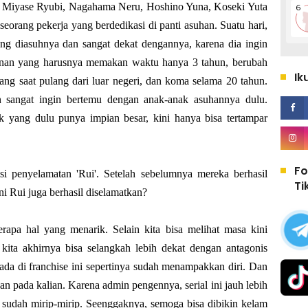
, Miyase Ryubi, Nagahama Neru, Hoshino Yuna, Koseki Yuta
seorang pekerja yang berdedikasi di panti asuhan. Suatu hari,
ng diasuhnya dan sangat dekat dengannya, karena dia ingin
nan yang harusnya memakan waktu hanya 3 tahun, berubah
Ik
rang saat pulang dari luar negeri, dan koma selama 20 tahun.
un sangat ingin bertemu dengan anak-anak asuhannya dulu.
 yang dulu punya impian besar, kini hanya bisa tertampar
Fo
si penyelamatan 'Rui'. Setelah sebelumnya mereka berhasil
Ti
 Rui juga berhasil diselamatkan?
rapa hal yang menarik. Selain kita bisa melihat masa kini
 kita akhirnya bisa selangkah lebih dekat dengan antagonis
g ada di franchise ini sepertinya sudah menampakkan diri. Dan
an pada kalian. Karena admin pengennya, serial ini jauh lebih
udah mirip-mirip. Seenggaknya, semoga bisa dibikin kelam