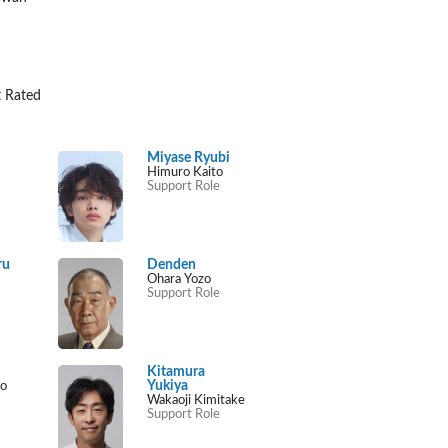
 Rated
Miyase Ryubi
Himuro Kaito
Support Role
ru
Denden
Ohara Yozo
Support Role
Kitamura
Yukiya
ko
Wakaoji Kimitake
Support Role