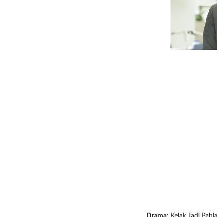
Drama:
Kelak Jadi Pah