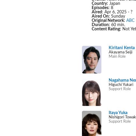
Country:
Japan
Episodes:
8
Aired:
Apr 6, 2025 - ?
Aired On:
Sunday
Original Network:
ABC
Duration:
60 min.
Content Rating:
Not Yet
Kiritani Kenta
Akayama Seiji
Main Role
Nagahama Ne
Higuchi Yukari
Support Role
Itaya Yuka
Nishigori Towa
Support Role