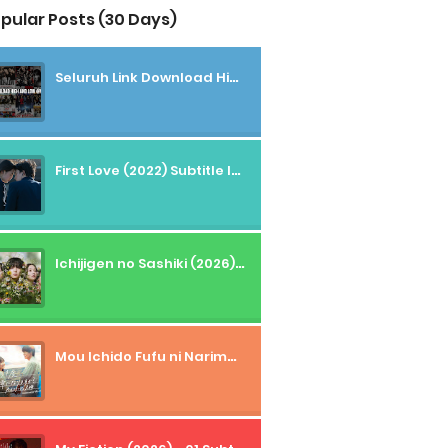
pular Posts (30 Days)
Seluruh Link Download High And Low Subtitle Indonesia
First Love (2022) Subtitle Indonesia + Tanpa Iklan + Streaming + 1080p
Ichijigen no Sashiki (2026) - 01 Subtitle Indonesia
Mou Ichido Fufu ni Narimasu ka? (2026) - 01 Subtitle Indonesia