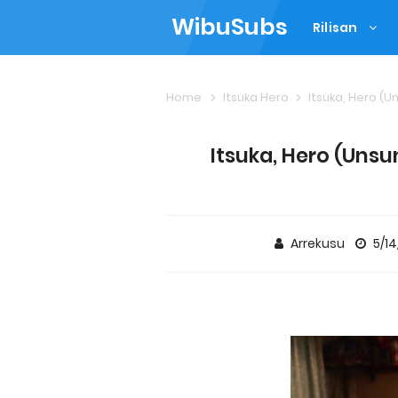
WibuSubs
Rilisan
Home
Itsuka Hero
Itsuka, Hero (U
Itsuka, Hero (Unsu
Arrekusu
5/1