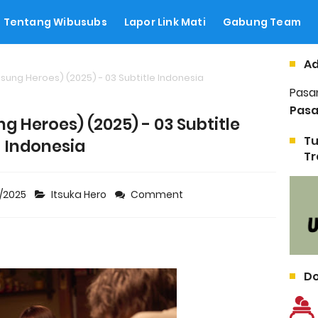
Tentang Wibusubs
Lapor Link Mati
Gabung Team
Ad
nsung Heroes) (2025) - 03 Subtitle Indonesia
Pasa
Pasa
ng Heroes) (2025) - 03 Subtitle
Tu
Indonesia
Tr
4/2025
Itsuka Hero
Comment
Do