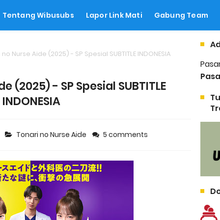
Tentang Wibusubs
Lapor Link Mati
Gabung Team
Ad
 no Nurse Aide (2025) - SP Spesial SUBTITLE INDONESIA
Pasa
Pasa
de (2025) - SP Spesial SUBTITLE
Tu
INDONESIA
Tr
5
Tonari no Nurse Aide
5 comments
Do