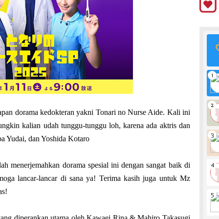
apan dorama kedokteran yakni Tonari no Nurse Aide. Kali ini
ungkin kalian udah tunggu-tunggu loh, karena ada aktris dan
a Yudai, dan Yoshida Kotaro
ah menerjemahkan dorama spesial ini dengan sangat baik di
moga lancar-lancar di sana ya! Terima kasih juga untuk Mz
as!
a yang diperankan utama oleh Kawaei Rina & Mahiro Takasugi