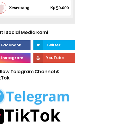
uti Social Media Kami
llow Telegram Channel &
kTok