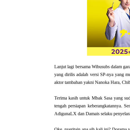
Lanjut lagi bersama Wibusubs dalam gar
yang dirilis adalah versi SP-nya yang m
aktor tambahan yakni Nanoka Hara, Chib
Terima kasih untuk Mbak Sasa yang sud
tengah persiapan keberangkatannya. Se
AdigunaLX dan Damais selaku penyelar
Oke, nyeritain apa sih kali ini? Doram