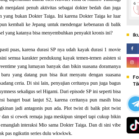
h menjalani penuh aktivitas sebagai dokter bedah dan juga
n yang bukan Dokter Taiga. Ini karena Dokter Taiga ke luar
 pun kembali ke Jepang untuk mendengar kebenaran di balik
 sel yang katanya bisa menyembuhkan penyakit kronis ini?
Ik
pasti puas, karena durasi SP nya udah kayak durasi 1 movie
 sini semua karakter pendukung kayak temen-temen asisten si
creentime yang lumayan banyak dan bikin suasana doramanya
 baru yang datang pun bisa ikut menyatu dengan suasana
Fo
Ti
dang ceria. Di sisi lain, penyajian ceritanya pun juga bagus
ymness sekaligus sel Higami. Dari episode SP ini seperti bisa
si banget buat lanjut S2, karena ceritanya pun masih bisa
inan jadi antagonis pun ada. Plot twist di balik plot twist
ur dan si cewek remaja juga meskipun simpel tapi cukup bikin
manglah interaksi Mio sama Dokter Taiga. Dan di sini vibe
ak pas ngikutin series dulu wkwkwk.