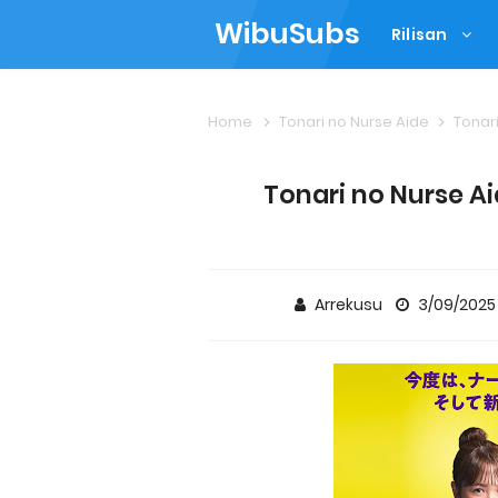
WibuSubs
Rilisan
Home
Tonari no Nurse Aide
Tonari
Tonari no Nurse Ai
Arrekusu
3/09/202