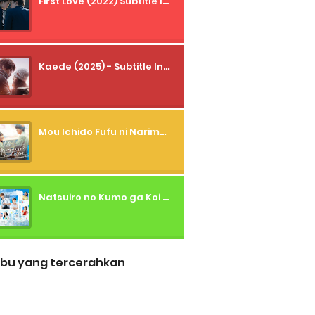
First Love (2022) Subtitle Indonesia + Tanpa Iklan + Streaming + 1080p
Kaede (2025) - Subtitle Indonesia
Mou Ichido Fufu ni Narimasu ka? (2026) - 01 Subtitle Indonesia
Natsuiro no Kumo ga Koi to Arashi wo Makiokosu (2026) - 01 Subtitle Indonesia
bu yang tercerahkan