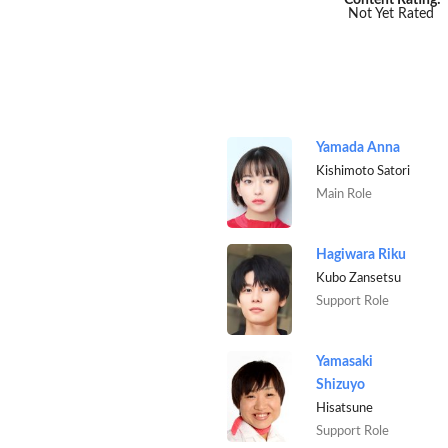
Content Rating:
Not Yet Rated
Yamada Anna
Kishimoto Satori
Main Role
Hagiwara Riku
Kubo Zansetsu
Support Role
Yamasaki
Shizuyo
Hisatsune
Support Role