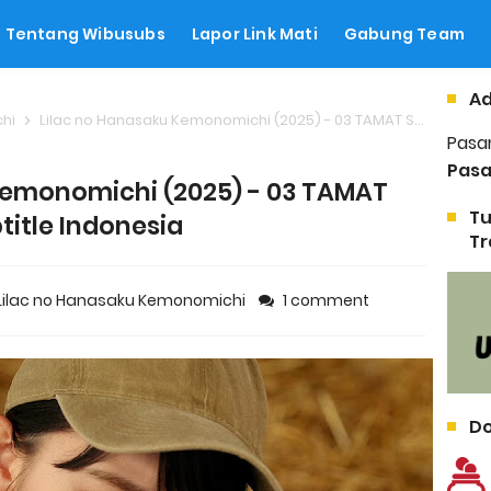
Tentang Wibusubs
Lapor Link Mati
Gabung Team
Ad
chi
Lilac no Hanasaku Kemonomichi (2025) - 03 TAMAT Subtitle Indonesia
Pasa
Pasa
Kemonomichi (2025) - 03 TAMAT
Tu
title Indonesia
Tr
Lilac no Hanasaku Kemonomichi
1 comment
Do