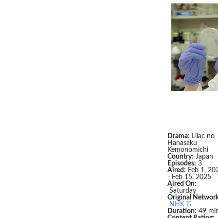
Drama:
Lilac no
Hanasaku
Kemonomichi
Country:
Japan
Episodes:
3
Aired:
Feb 1, 20
- Feb 15, 2025
Aired On:
Saturday
Original Network
NHK G
Duration:
49 min