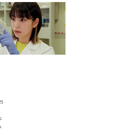
25
:
.