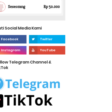
uti Social Media Kami
llow Telegram Channel &
kTok