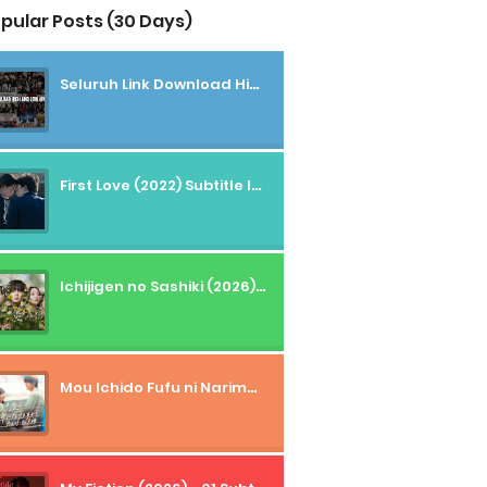
pular Posts (30 Days)
Seluruh Link Download High And Low Subtitle Indonesia
First Love (2022) Subtitle Indonesia + Tanpa Iklan + Streaming + 1080p
Ichijigen no Sashiki (2026) - 01 Subtitle Indonesia
Mou Ichido Fufu ni Narimasu ka? (2026) - 01 Subtitle Indonesia