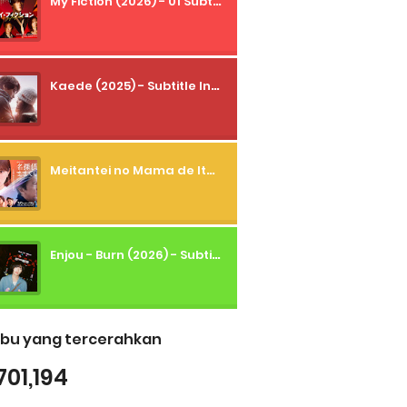
My Fiction (2026) - 01 Subtitle Indonesia
Kaede (2025) - Subtitle Indonesia
Meitantei no Mama de Ite (2026) - 01 Subtitle Indonesia
Enjou - Burn (2026) - Subtitle Indonesia
bu yang tercerahkan
701,194