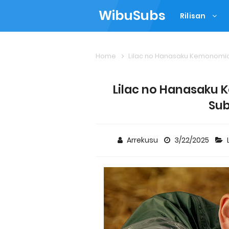
WibuSubs
Rilisan
Home
Lilac no Hanasaku Kemonomi
Lilac no Hanasaku 
Sub
Arrekusu
3/22/2025