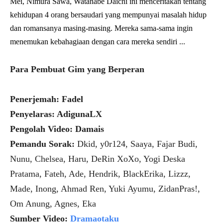
Mei, Nimura Sawa, Watanabe Daichi ini menceritakan tentang
kehidupan 4 orang bersaudari yang mempunyai masalah hidup
dan romansanya masing-masing. Mereka sama-sama ingin
menemukan kebahagiaan dengan cara mereka sendiri ...
Para Pembuat Gim yang Berperan
Penerjemah: Fadel
Penyelaras: AdigunaLX
Pengolah Video: Damais
Pemandu Sorak:
Dkid, y0r124, Saaya, Fajar Budi,
Nunu, Chelsea, Haru, DeRin XoXo, Yogi Deska
Pratama, Fateh, Ade, Hendrik, BlackErika, Lizzz,
Made, Inong, Ahmad Ren, Yuki Ayumu, ZidanPras!,
Om Anung, Agnes, Eka
Sumber Video:
Dramaotaku