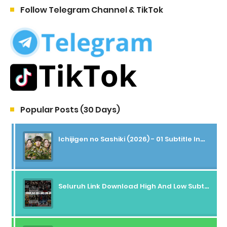
Follow Telegram Channel & TikTok
Popular Posts (30 Days)
Ichijigen no Sashiki (2026) - 01 Subtitle Indonesia
Seluruh Link Download High And Low Subtitle Indonesia