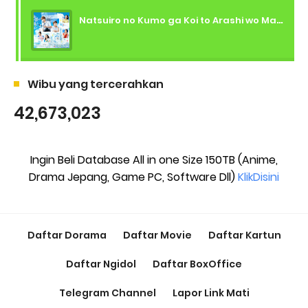
Natsuiro no Kumo ga Koi to Arashi wo Makiokosu (2026) - 01 Subtitle Indonesia
Wibu yang tercerahkan
42,673,023
Ingin Beli Database All in one Size 150TB (Anime,
Drama Jepang, Game PC, Software Dll)
KlikDisini
Daftar Dorama
Daftar Movie
Daftar Kartun
Daftar Ngidol
Daftar BoxOffice
Telegram Channel
Lapor Link Mati