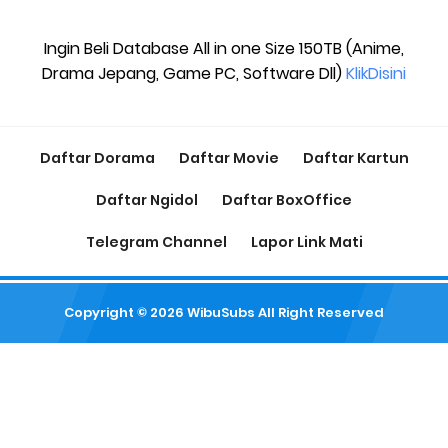
Ingin Beli Database All in one Size 150TB (Anime,
Drama Jepang, Game PC, Software Dll)
KlikDisini
Daftar Dorama
Daftar Movie
Daftar Kartun
Daftar Ngidol
Daftar BoxOffice
Telegram Channel
Lapor Link Mati
Copyright ©
2026
WibuSubs
All Right Reserved