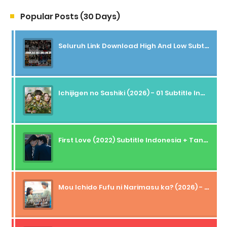
Popular Posts (30 Days)
Seluruh Link Download High And Low Subtitle Indonesia
Ichijigen no Sashiki (2026) - 01 Subtitle Indonesia
First Love (2022) Subtitle Indonesia + Tanpa Iklan + Streaming + 1080p
Mou Ichido Fufu ni Narimasu ka? (2026) - 01 Subtitle Indonesia