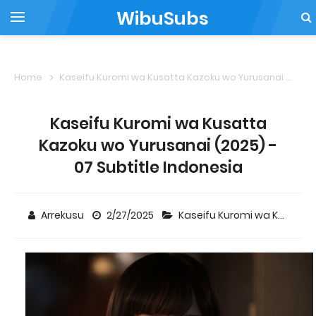
WibuSubs
Home
Kaseifu Kuromi wa Kusatta Kazoku wo Yurusanai
Kas
Kaseifu Kuromi wa Kusatta
Kazoku wo Yurusanai (2025) -
07 Subtitle Indonesia
Arrekusu
2/27/2025
Kaseifu Kuromi wa Kusatta Kazoku wo Yurusanai