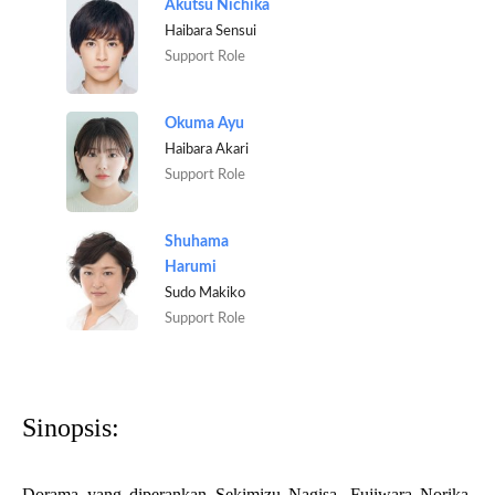
Akutsu Nichika
Haibara Sensui
Support Role
Okuma Ayu
Haibara Akari
Support Role
Shuhama
Harumi
Sudo Makiko
Support Role
Sinopsis:
Dorama yang diperankan Sekimizu Nagisa, Fujiwara Norika,