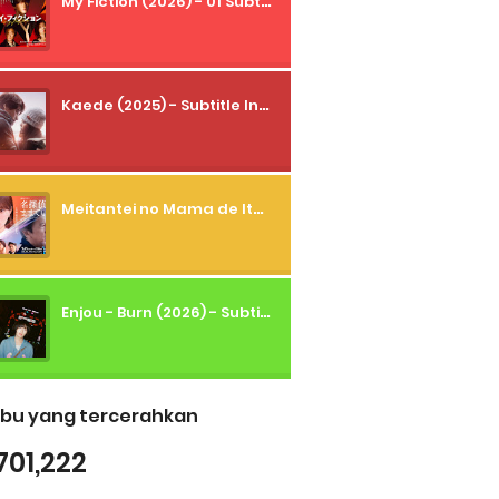
My Fiction (2026) - 01 Subtitle Indonesia
Kaede (2025) - Subtitle Indonesia
Meitantei no Mama de Ite (2026) - 01 Subtitle Indonesia
Enjou - Burn (2026) - Subtitle Indonesia
bu yang tercerahkan
701,222