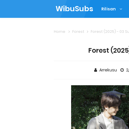
WibuSubs
Rilisan
Home
Forest
Forest (2025) - 03 S
Forest (2025
Arrekusu
2