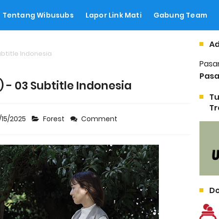
Tentang Wibusubs
Lapor Link Mati
Gabung Team
Ad
ubtitle Indonesia
Pasa
Pasa
) - 03 Subtitle Indonesia
Tu
Tr
/15/2025
Forest
Comment
Do