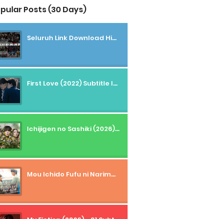
pular Posts (30 Days)
Seluruh Link Download High And Low Subtitle Indonesia
First Love (2022) Subtitle Indonesia + Tanpa Iklan + Streaming + 1080p
Ichijigen no Sashiki (2026) - 01 Subtitle Indonesia
Mou Ichido Fufu ni Narimasu ka? (2026) - 01 Subtitle Indonesia