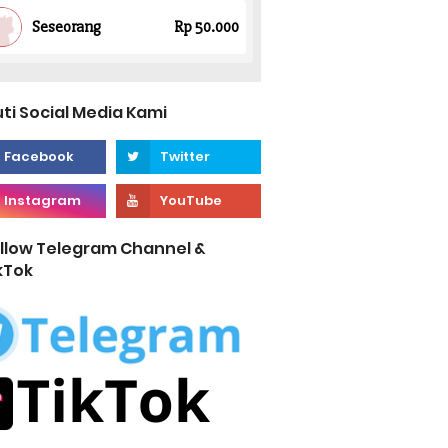
uti Social Media Kami
llow Telegram Channel &
kTok