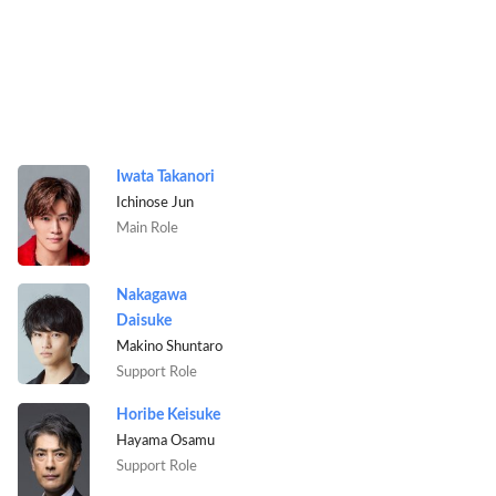
Iwata Takanori
Ichinose Jun
Main Role
Nakagawa
Daisuke
Makino Shuntaro
Support Role
Horibe Keisuke
Hayama Osamu
Support Role