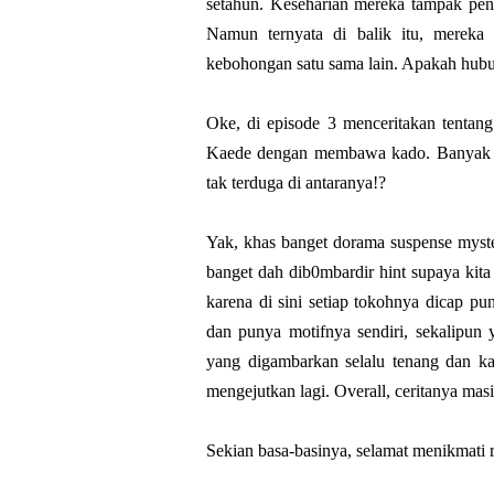
setahun. Keseharian mereka tampak pe
Namun ternyata di balik itu, merek
kebohongan satu sama lain. Apakah hubu
Oke, di episode 3 menceritakan tentan
Kaede dengan membawa kado. Banyak t
tak terduga di antaranya!?
Yak, khas banget dorama suspense myste
banget dah dib0mbardir hint supaya kit
karena di sini setiap tokohnya dicap p
dan punya motifnya sendiri, sekalipun 
yang digambarkan selalu tenang dan k
mengejutkan lagi. Overall, ceritanya masi
Sekian basa-basinya, selamat menikmati r