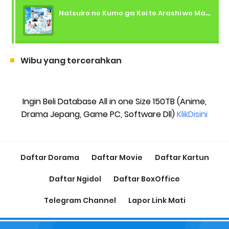
Natsuiro no Kumo ga Koi to Arashi wo Makiokosu (2026) - 01 Subtitle Indonesia
Wibu yang tercerahkan
Ingin Beli Database All in one Size 150TB (Anime,
Drama Jepang, Game PC, Software Dll)
KlikDisini
Daftar Dorama
Daftar Movie
Daftar Kartun
Daftar Ngidol
Daftar BoxOffice
Telegram Channel
Lapor Link Mati