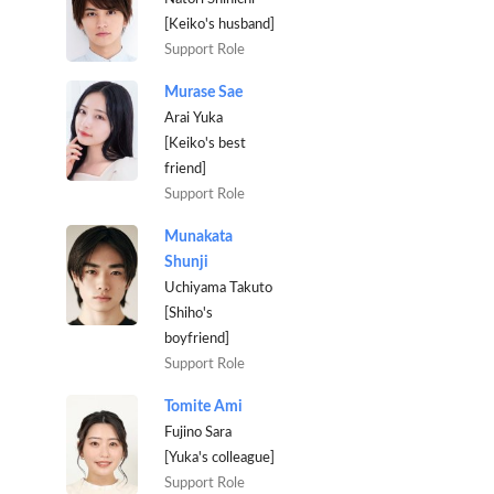
[Keiko's husband]
Support Role
Murase Sae
Arai Yuka
[Keiko's best
friend]
Support Role
Munakata
Shunji
Uchiyama Takuto
[Shiho's
boyfriend]
Support Role
Tomite Ami
Fujino Sara
[Yuka's colleague]
Support Role