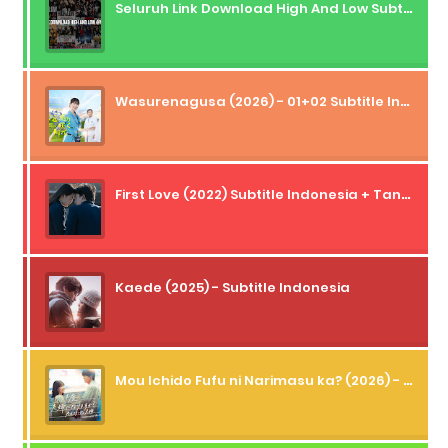
Seluruh Link Download High And Low Subtitle Indonesia
Wasurenagusa (2026) - 01+02 Subtitle Indonesia
First Love (2022) Subtitle Indonesia + Tanpa Iklan + Streaming + 1080p
Kaede (2025) - Subtitle Indonesia
Mou Ichido Fufu ni Narimasu ka? (2026) - 01 Subtitle Indonesia