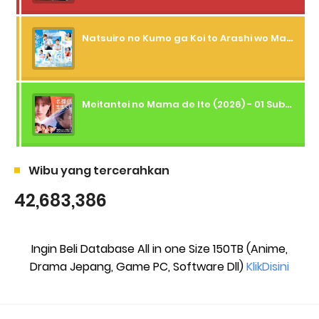
Natsuiro no Kumo ga Koi to Arashi wo Makiokosu (2026) - 01 Subtitle Indonesia
Meitantei no Mama de Ite (2026) - 01 Subtitle Indonesia
Wibu yang tercerahkan
42,683,386
Ingin Beli Database All in one Size 150TB (Anime,
Drama Jepang, Game PC, Software Dll)
KlikDisini