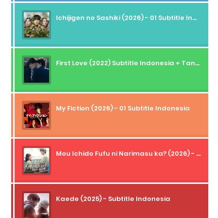
Ichijigen no Sashiki (2026) - 01 Subtitle Indonesia
First Love (2022) Subtitle Indonesia + Tanpa Iklan + Streaming + 1080p
My Fiction (2026) - 01 Subtitle Indonesia
Mou Ichido Fufu ni Narimasu ka? (2026) - 01 Subtitle Indonesia
Kaede (2025) - Subtitle Indonesia