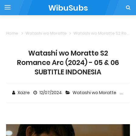
WibuSubs
Home
Watashi wo Moratte
Watashi wo Moratte S2 Romance Arc (2024) - 05 & 06 SUBTITLE INDONESIA
Watashi wo Moratte S2
Romance Arc (2024) - 05 & 06
SUBTITLE INDONESIA
Xazre
12/07/2024
Watashi wo Moratte
2 c