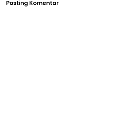
Posting Komentar