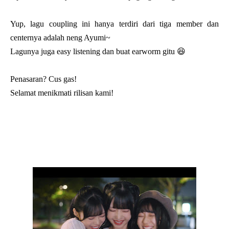
Yup, lagu coupling ini hanya terdiri dari tiga member dan
centernya adalah neng Ayumi~
Lagunya juga easy listening dan buat earworm gitu 😆
Penasaran? Cus gas!
Selamat menikmati rilisan kami!