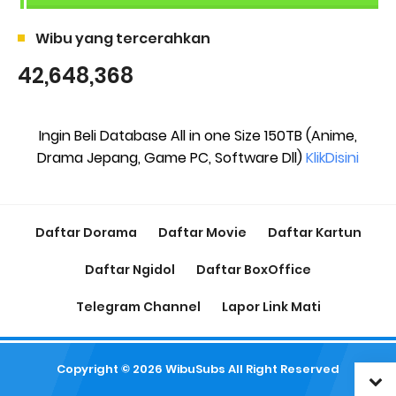
Wibu yang tercerahkan
42,648,368
Ingin Beli Database All in one Size 150TB (Anime,
Drama Jepang, Game PC, Software Dll)
KlikDisini
Daftar Dorama
Daftar Movie
Daftar Kartun
Daftar Ngidol
Daftar BoxOffice
Telegram Channel
Lapor Link Mati
Copyright ©
2026
WibuSubs
All Right Reserved