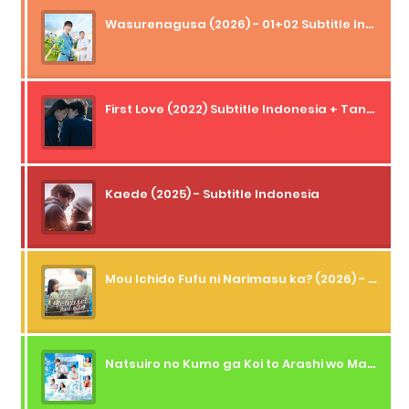
Wasurenagusa (2026) - 01+02 Subtitle Indonesia
First Love (2022) Subtitle Indonesia + Tanpa Iklan + Streaming + 1080p
Kaede (2025) - Subtitle Indonesia
Mou Ichido Fufu ni Narimasu ka? (2026) - 01 Subtitle Indonesia
Natsuiro no Kumo ga Koi to Arashi wo Makiokosu (2026) - 01 Subtitle Indonesia