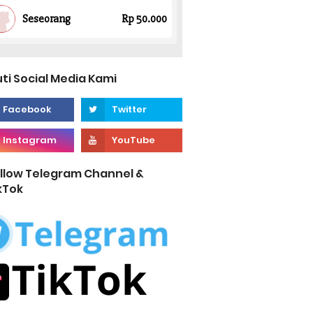
uti Social Media Kami
llow Telegram Channel &
kTok