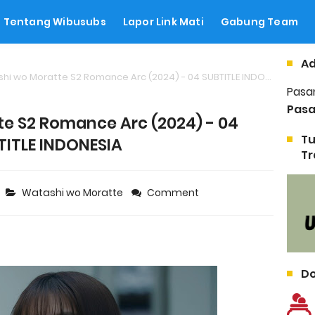
Tentang Wibusubs
Lapor Link Mati
Gabung Team
Ad
i wo Moratte S2 Romance Arc (2024) - 04 SUBTITLE INDONESIA
Pasa
Pasa
e S2 Romance Arc (2024) - 04
Tu
TITLE INDONESIA
Tr
Watashi wo Moratte
Comment
Do