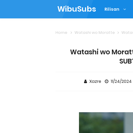
WibuSubs
Rilisan
Home
Watashi wo Moratte
Watash
Watashi wo Moratt
SUB
Xazre
11/24/2024