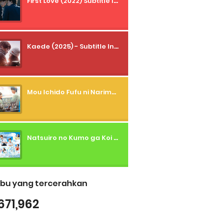
First Love (2022) Subtitle Indonesia + Tanpa Iklan + Streaming + 1080p
Kaede (2025) - Subtitle Indonesia
Mou Ichido Fufu ni Narimasu ka? (2026) - 01 Subtitle Indonesia
Natsuiro no Kumo ga Koi to Arashi wo Makiokosu (2026) - 01 Subtitle Indonesia
bu yang tercerahkan
671,962