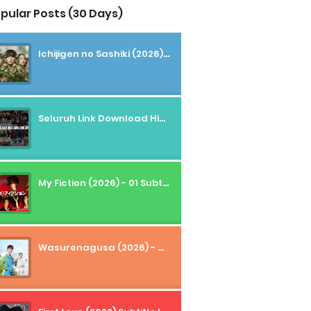
pular Posts (30 Days)
Ichijigen no Sashiki (2026) - 01 Subtitle Indonesia
Seluruh Link Download High And Low Subtitle Indonesia
My Fiction (2026) - 01 Subtitle Indonesia
Wasurenagusa (2026) - 01+02 Subtitle Indonesia