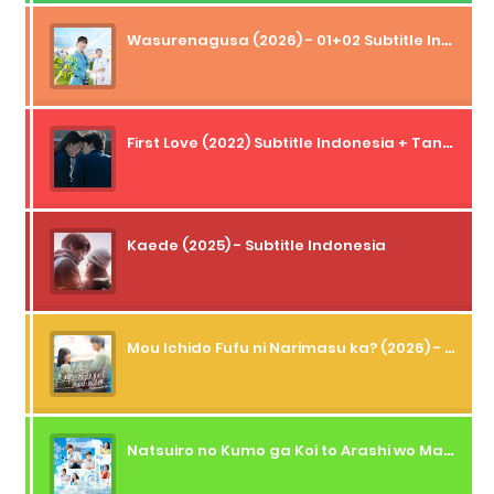
Wasurenagusa (2026) - 01+02 Subtitle Indonesia
First Love (2022) Subtitle Indonesia + Tanpa Iklan + Streaming + 1080p
Kaede (2025) - Subtitle Indonesia
Mou Ichido Fufu ni Narimasu ka? (2026) - 01 Subtitle Indonesia
Natsuiro no Kumo ga Koi to Arashi wo Makiokosu (2026) - 01 Subtitle Indonesia