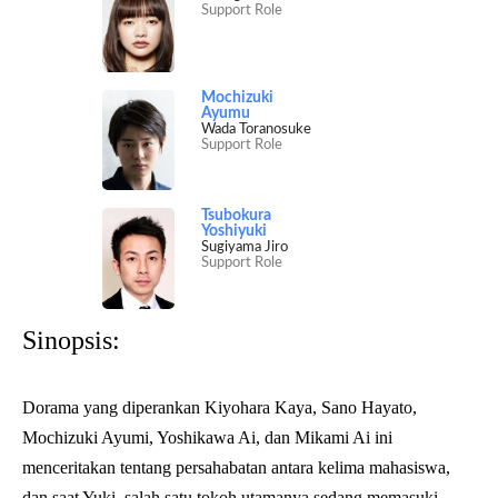
Support Role
Mochizuki
Ayumu
Wada Toranosuke
Support Role
Tsubokura
Yoshiyuki
Sugiyama Jiro
Support Role
Sinopsis:
Dorama yang diperankan Kiyohara Kaya, Sano Hayato,
Mochizuki Ayumi, Yoshikawa Ai, dan Mikami Ai ini
menceritakan tentang persahabatan antara kelima mahasiswa,
dan saat Yuki, salah satu tokoh utamanya sedang memasuki