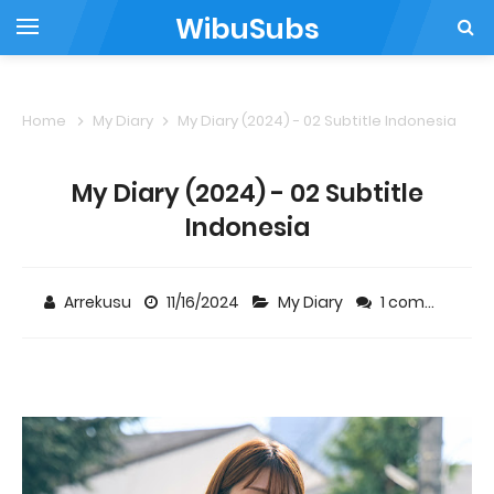
WibuSubs
Home
My Diary
My Diary (2024) - 02 Subtitle Indonesia
My Diary (2024) - 02 Subtitle
Indonesia
Arrekusu
11/16/2024
My Diary
1 comment