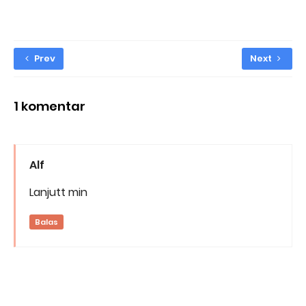
Prev
Next
1 komentar
Alf
Lanjutt min
Balas