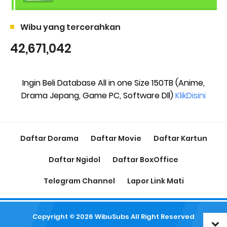
Wibu yang tercerahkan
42,671,042
Ingin Beli Database All in one Size 150TB (Anime,
Drama Jepang, Game PC, Software Dll)
KlikDisini
Daftar Dorama
Daftar Movie
Daftar Kartun
Daftar Ngidol
Daftar BoxOffice
Telegram Channel
Lapor Link Mati
Copyright ©
2026
WibuSubs
All Right Reserved