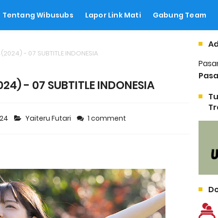
Tentang Wibusubs
Lapor Link Mati
Gabung Team
Ad
i (2024) - 07 SUBTITLE INDONESIA
Pasa
Pasa
2024) - 07 SUBTITLE INDONESIA
Tu
Tr
024
Yaiteru Futari
1 comment
Do