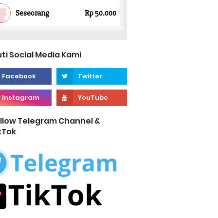
uti Social Media Kami
llow Telegram Channel &
kTok