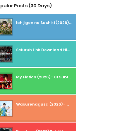
pular Posts (30 Days)
Ichijigen no Sashiki (2026) - 01 Subtitle Indonesia
Seluruh Link Download High And Low Subtitle Indonesia
My Fiction (2026) - 01 Subtitle Indonesia
Wasurenagusa (2026) - 01+02 Subtitle Indonesia