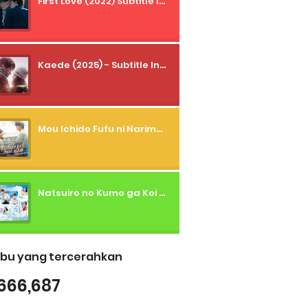
First Love (2022) Subtitle Indonesia + Tanpa Iklan + Streaming + 1080p
Kaede (2025) - Subtitle Indonesia
Mou Ichido Fufu ni Narimasu ka? (2026) - 01 Subtitle Indonesia
Natsuiro no Kumo ga Koi to Arashi wo Makiokosu (2026) - 01 Subtitle Indonesia
bu yang tercerahkan
666,687