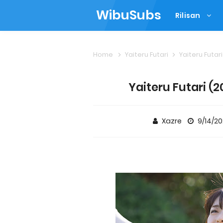
WibuSubs
Rilisan
Home
Yaiteru Futari
Yaiteru Futar
Yaiteru Futari (
Xazre
9/14/2