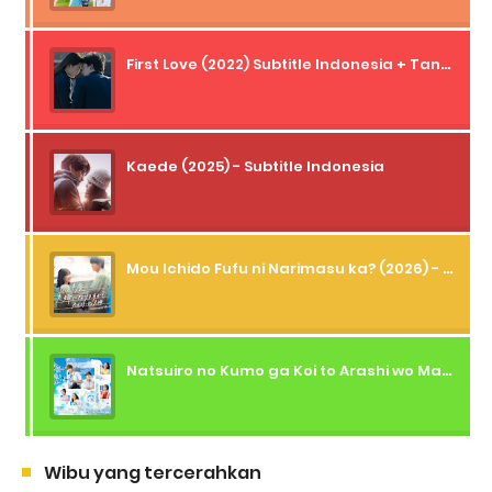
First Love (2022) Subtitle Indonesia + Tanpa Iklan + Streaming + 1080p
Kaede (2025) - Subtitle Indonesia
Mou Ichido Fufu ni Narimasu ka? (2026) - 01 Subtitle Indonesia
Natsuiro no Kumo ga Koi to Arashi wo Makiokosu (2026) - 01 Subtitle Indonesia
Wibu yang tercerahkan