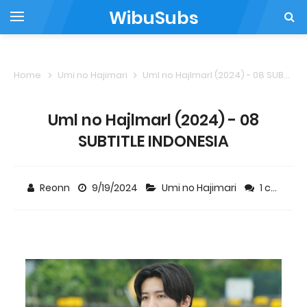
WibuSubs
Home
Umi no Hajimari
Uml no Hajlmarl (2024) - 08 SUBTITLE INDONESIA
Uml no Hajlmarl (2024) - 08
SUBTITLE INDONESIA
Reonn
9/19/2024
Umi no Hajimari
1 comment