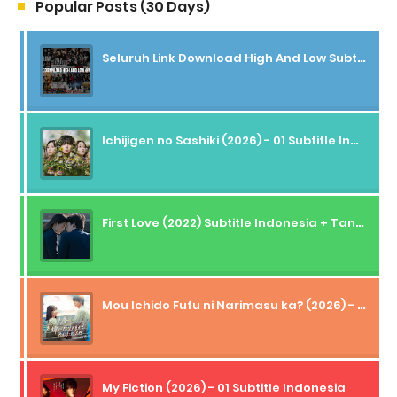
Popular Posts (30 Days)
Seluruh Link Download High And Low Subtitle Indonesia
Ichijigen no Sashiki (2026) - 01 Subtitle Indonesia
First Love (2022) Subtitle Indonesia + Tanpa Iklan + Streaming + 1080p
Mou Ichido Fufu ni Narimasu ka? (2026) - 01 Subtitle Indonesia
My Fiction (2026) - 01 Subtitle Indonesia