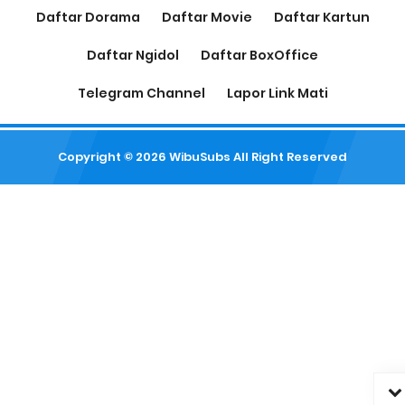
Daftar Dorama
Daftar Movie
Daftar Kartun
Daftar Ngidol
Daftar BoxOffice
Telegram Channel
Lapor Link Mati
Copyright ©
2026
WibuSubs
All Right Reserved