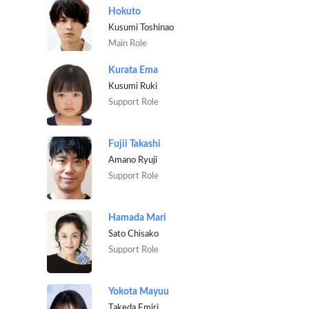
Hokuto
Kusumi Toshinao
Main Role
Kurata Ema
Kusumi Ruki
Support Role
Fujii Takashi
Amano Ryuji
Support Role
Hamada Mari
Sato Chisako
Support Role
Yokota Mayuu
Takeda Emiri