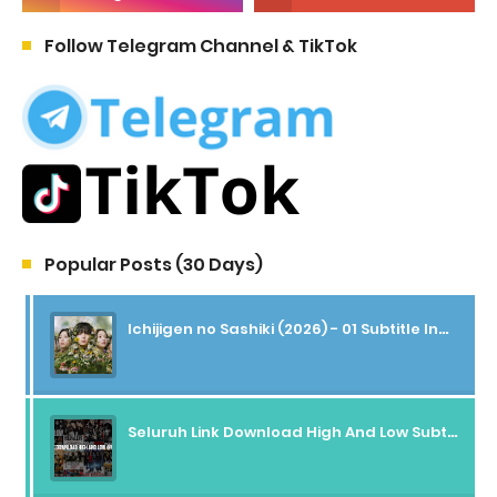
Follow Telegram Channel & TikTok
Popular Posts (30 Days)
Ichijigen no Sashiki (2026) - 01 Subtitle Indonesia
Seluruh Link Download High And Low Subtitle Indonesia