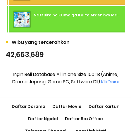
Natsuiro no Kumo ga Koi to Arashi wo Makiokosu (2026) - 01 Subtitle Indonesia
Wibu yang tercerahkan
42,663,689
Ingin Beli Database All in one Size 150TB (Anime,
Drama Jepang, Game PC, Software Dll)
KlikDisini
Daftar Dorama
Daftar Movie
Daftar Kartun
Daftar Ngidol
Daftar BoxOffice