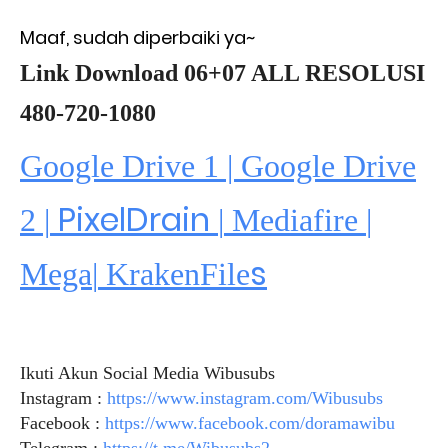
Maaf, sudah diperbaiki ya~
Link Download 06+07 ALL RESOLUSI
480-720-1080
Google Drive 1 | Google Drive
PixelDrain
2 |
|
Mediafire
|
s
Mega
|
KrakenFile
Ikuti Akun Social Media Wibusubs
Instagram :
https://www.instagram.com/Wibusubs
Facebook :
https://www.facebook.com/doramawibu
Telegram :
https://t.me/Wibusubs2