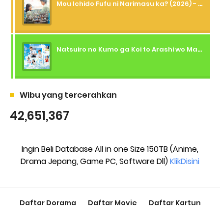
Mou Ichido Fufu ni Narimasu ka? (2026) - 01 Subtitle Indonesia
Natsuiro no Kumo ga Koi to Arashi wo Makiokosu (2026) - 01 Subtitle Indonesia
Wibu yang tercerahkan
42,651,367
Ingin Beli Database All in one Size 150TB (Anime,
Drama Jepang, Game PC, Software Dll)
KlikDisini
Daftar Dorama
Daftar Movie
Daftar Kartun