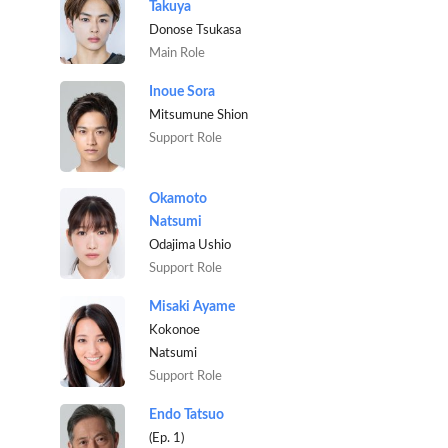
Takuya
Donose Tsukasa
Main Role
Inoue Sora
Mitsumune Shion
Support Role
Okamoto
Natsumi
Odajima Ushio
Support Role
Misaki Ayame
Kokonoe
Natsumi
Support Role
Endo Tatsuo
(Ep. 1)