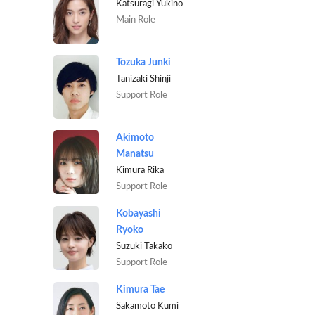
Katsuragi Yukino
Main Role
Tozuka Junki
Tanizaki Shinji
Support Role
Akimoto
Manatsu
Kimura Rika
Support Role
Kobayashi
Ryoko
Suzuki Takako
Support Role
Kimura Tae
Sakamoto Kumi