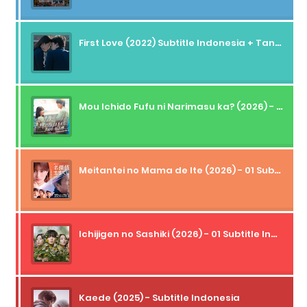
First Love (2022) Subtitle Indonesia + Tanpa Iklan + Streaming + 1080p
Mou Ichido Fufu ni Narimasu ka? (2026) - 01 Subtitle Indonesia
Meitantei no Mama de Ite (2026) - 01 Subtitle Indonesia
Ichijigen no Sashiki (2026) - 01 Subtitle Indonesia
Kaede (2025) - Subtitle Indonesia