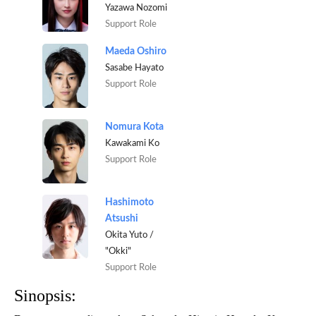
Yazawa Nozomi
Support Role
Maeda Oshiro
Sasabe Hayato
Support Role
Nomura Kota
Kawakami Ko
Support Role
Hashimoto
Atsushi
Okita Yuto /
"Okki"
Support Role
Sinopsis: