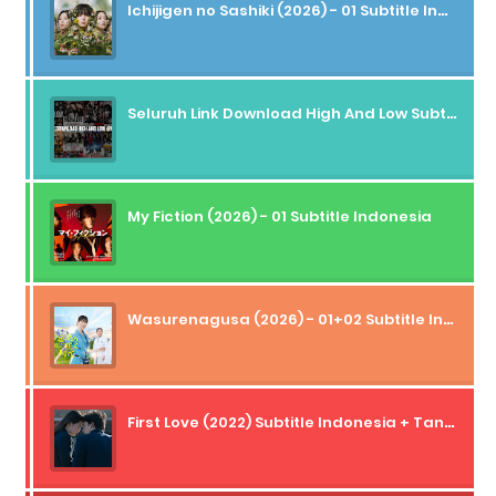
Ichijigen no Sashiki (2026) - 01 Subtitle Indonesia
Seluruh Link Download High And Low Subtitle Indonesia
My Fiction (2026) - 01 Subtitle Indonesia
Wasurenagusa (2026) - 01+02 Subtitle Indonesia
First Love (2022) Subtitle Indonesia + Tanpa Iklan + Streaming + 1080p