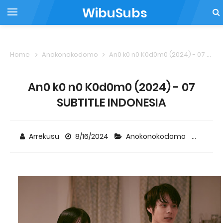
WibuSubs
Home
Anokonokodomo
An0 k0 n0 K0d0m0 (2024) - 07 SUBTITLE INDONESIA
An0 k0 n0 K0d0m0 (2024) - 07
SUBTITLE INDONESIA
Arrekusu
8/16/2024
Anokonokodomo
2 co