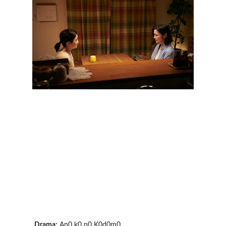
Drama:
An0 k0 n0 K0d0m0