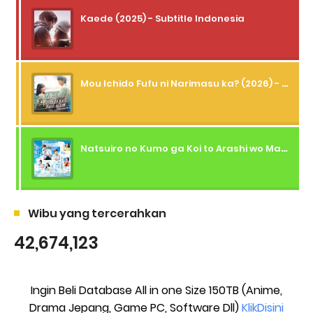
Kaede (2025) - Subtitle Indonesia
Mou Ichido Fufu ni Narimasu ka? (2026) - 01 Subtitle Indonesia
Natsuiro no Kumo ga Koi to Arashi wo Makiokosu (2026) - 01 Subtitle Indonesia
Wibu yang tercerahkan
42,674,123
Ingin Beli Database All in one Size 150TB (Anime,
Drama Jepang, Game PC, Software Dll)
KlikDisini