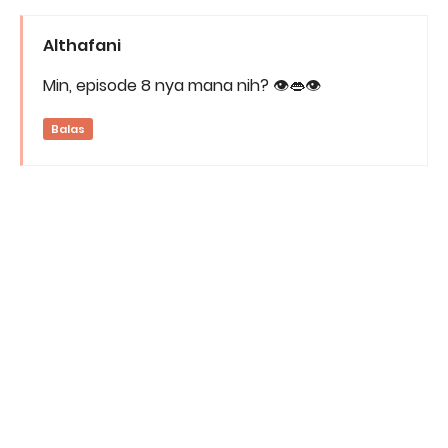
Althafani
Min, episode 8 nya mana nih? 👁️👄👁️
Balas