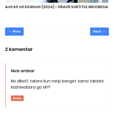
An0 k0 n0 K0d0m0 (2024) - 08&09 SUBTITLE INDONESIA
Prev
Next
2 komentar
Nick ambar
klo diliat2 takara kun mirip banget sama takashi
kashiwabara ga sih?
Balas