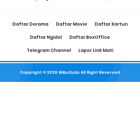
Daftar Dorama
Daftar Movie
Daftar Kartun
Daftar Ngidol
Daftar BoxOffice
Telegram Channel
Lapor Link Mati
Copyright ©
2026
WibuSubs
All Right Reserved