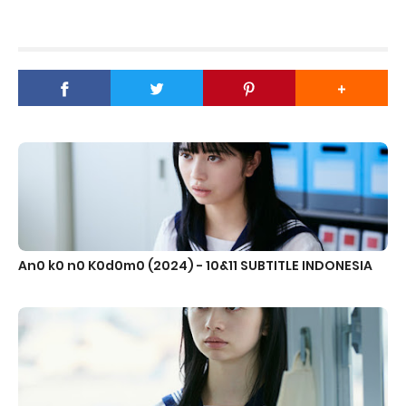
An0 k0 n0 K0d0m0 (2024) - 10&11 SUBTITLE INDONESIA