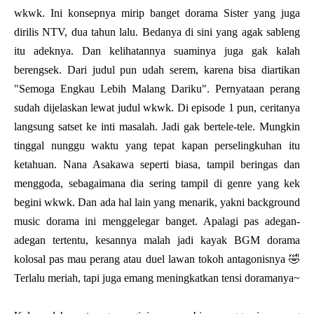
wkwk. Ini konsepnya mirip banget dorama Sister yang juga
dirilis NTV, dua tahun lalu. Bedanya di sini yang agak sableng
itu adeknya. Dan kelihatannya suaminya juga gak kalah
berengsek. Dari judul pun udah serem, karena bisa diartikan
"Semoga Engkau Lebih Malang Dariku". Pernyataan perang
sudah dijelaskan lewat judul wkwk. Di episode 1 pun, ceritanya
langsung satset ke inti masalah. Jadi gak bertele-tele. Mungkin
tinggal nunggu waktu yang tepat kapan perselingkuhan itu
ketahuan. Nana Asakawa seperti biasa, tampil beringas dan
menggoda, sebagaimana dia sering tampil di genre yang kek
begini wkwk. Dan ada hal lain yang menarik, yakni background
music dorama ini menggelegar banget. Apalagi pas adegan-
adegan tertentu, kesannya malah jadi kayak BGM dorama
kolosal pas mau perang atau duel lawan tokoh antagonisnya 🤣
Terlalu meriah, tapi juga emang meningkatkan tensi doramanya~