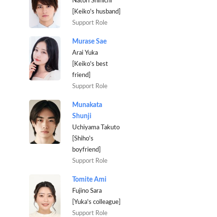
Natori Shinichi
[Keiko's husband]
Support Role
Murase Sae
Arai Yuka
[Keiko's best
friend]
Support Role
Munakata
Shunji
Uchiyama Takuto
[Shiho's
boyfriend]
Support Role
Tomite Ami
Fujino Sara
[Yuka's colleague]
Support Role