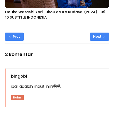
Douka Watashi Yori Fukou de Ite Kudasai (2024) - 09-
10 SUBTITLE INDONESIA
Prev
Next
2 komentar
bingobi
ipar adalah maut, njir🤣🤣.
Balas