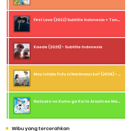
First Love (2022) Subtitle Indonesia + Tanpa Iklan + Streaming + 1080p
Kaede (2025) - Subtitle Indonesia
Mou Ichido Fufu ni Narimasu ka? (2026) - 01 Subtitle Indonesia
Natsuiro no Kumo ga Koi to Arashi wo Makiokosu (2026) - 01 Subtitle Indonesia
Wibu yang tercerahkan