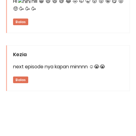
Hi
hiii 😁 😄 😆 😅 😂 🤣 🤭 🤫 😛 😜 🤪 😋 😝
🤑 🥳 🥳 🥳
Balas
Kezia
next episode nya kapan minnnn ☺️😭😭
Balas