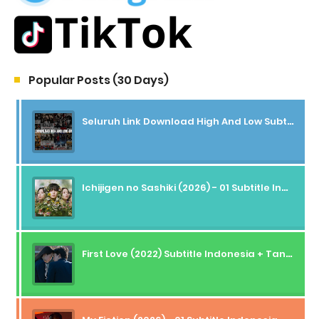
Popular Posts (30 Days)
Seluruh Link Download High And Low Subtitle Indonesia
Ichijigen no Sashiki (2026) - 01 Subtitle Indonesia
First Love (2022) Subtitle Indonesia + Tanpa Iklan + Streaming + 1080p