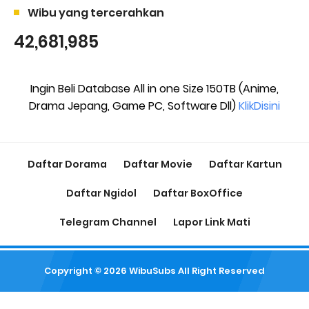
Wibu yang tercerahkan
42,681,985
Ingin Beli Database All in one Size 150TB (Anime,
Drama Jepang, Game PC, Software Dll)
KlikDisini
Daftar Dorama
Daftar Movie
Daftar Kartun
Daftar Ngidol
Daftar BoxOffice
Telegram Channel
Lapor Link Mati
Copyright ©
2026
WibuSubs
All Right Reserved