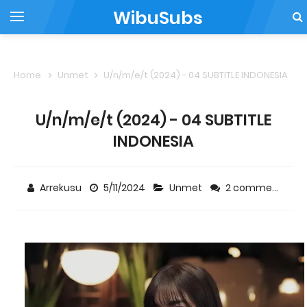
WibuSubs
Home
Unmet
U/n/m/e/t (2024) - 04 SUBTITLE INDONESIA
U/n/m/e/t (2024) - 04 SUBTITLE
INDONESIA
Arrekusu
5/11/2024
Unmet
2 comments