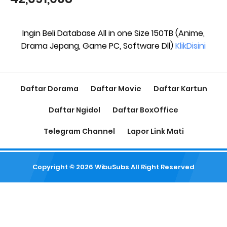
Ingin Beli Database All in one Size 150TB (Anime,
Drama Jepang, Game PC, Software Dll)
KlikDisini
Daftar Dorama
Daftar Movie
Daftar Kartun
Daftar Ngidol
Daftar BoxOffice
Telegram Channel
Lapor Link Mati
Copyright ©
2026
WibuSubs
All Right Reserved