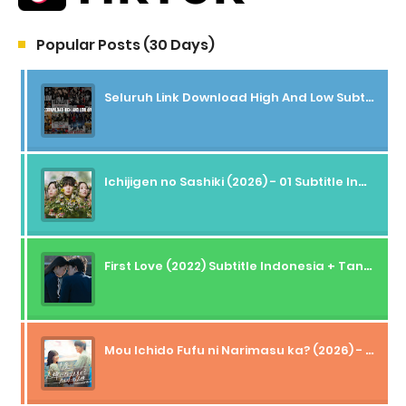
Popular Posts (30 Days)
Seluruh Link Download High And Low Subtitle Indonesia
Ichijigen no Sashiki (2026) - 01 Subtitle Indonesia
First Love (2022) Subtitle Indonesia + Tanpa Iklan + Streaming + 1080p
Mou Ichido Fufu ni Narimasu ka? (2026) - 01 Subtitle Indonesia