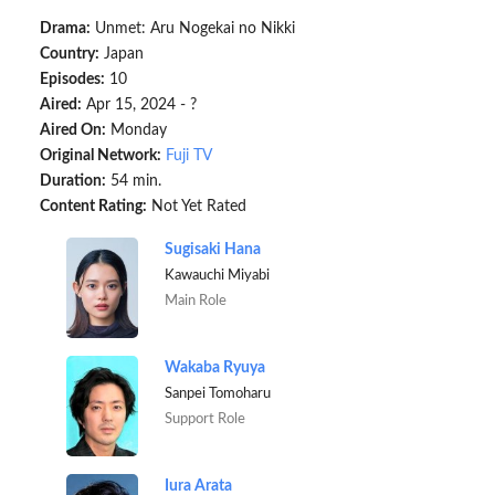
Drama:
Unmet: Aru Nogekai no Nikki
Country:
Japan
Episodes:
10
Aired:
Apr 15, 2024 - ?
Aired On:
Monday
Original Network:
Fuji TV
Duration:
54 min.
Content Rating:
Not Yet Rated
Sugisaki Hana
Kawauchi Miyabi
Main Role
Wakaba Ryuya
Sanpei Tomoharu
Support Role
Iura Arata