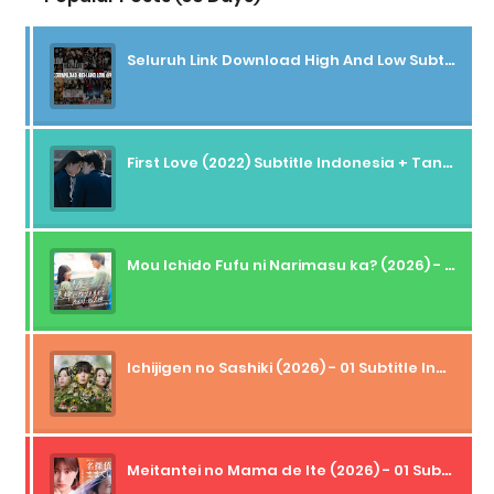
Seluruh Link Download High And Low Subtitle Indonesia
First Love (2022) Subtitle Indonesia + Tanpa Iklan + Streaming + 1080p
Mou Ichido Fufu ni Narimasu ka? (2026) - 01 Subtitle Indonesia
Ichijigen no Sashiki (2026) - 01 Subtitle Indonesia
Meitantei no Mama de Ite (2026) - 01 Subtitle Indonesia