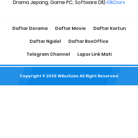
Drama Jepang, Game PC, Software Dll)
KlikDisini
Daftar Dorama
Daftar Movie
Daftar Kartun
Daftar Ngidol
Daftar BoxOffice
Telegram Channel
Lapor Link Mati
Copyright ©
2026
WibuSubs
All Right Reserved