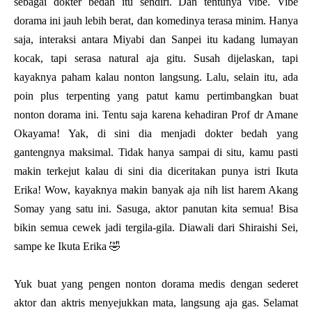
sebagai dokter bedah itu sendiri. Dan tentunya vibe. Vibe
dorama ini jauh lebih berat, dan komedinya terasa minim. Hanya
saja, interaksi antara Miyabi dan Sanpei itu kadang lumayan
kocak, tapi serasa natural aja gitu. Susah dijelaskan, tapi
kayaknya paham kalau nonton langsung. Lalu, selain itu, ada
poin plus terpenting yang patut kamu pertimbangkan buat
nonton dorama ini. Tentu saja karena kehadiran Prof dr Amane
Okayama! Yak, di sini dia menjadi dokter bedah yang
gantengnya maksimal. Tidak hanya sampai di situ, kamu pasti
makin terkejut kalau di sini dia diceritakan punya istri Ikuta
Erika! Wow, kayaknya makin banyak aja nih list harem Akang
Somay yang satu ini. Sasuga, aktor panutan kita semua! Bisa
bikin semua cewek jadi tergila-gila. Diawali dari Shiraishi Sei,
sampe ke Ikuta Erika 🤣
Yuk buat yang pengen nonton dorama medis dengan sederet
aktor dan aktris menyejukkan mata, langsung aja gas. Selamat