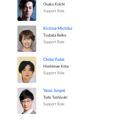
Osako Koichi
Support Role
Kichise Michiko
Tsubata Reiko
Support Role
Chiba Yudai
Hoshimae Kota
Support Role
Yasui Junpei
Todo Toshiyuki
Support Role