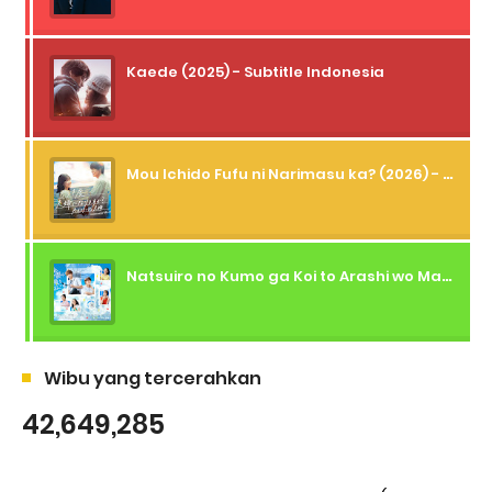
Kaede (2025) - Subtitle Indonesia
Mou Ichido Fufu ni Narimasu ka? (2026) - 01 Subtitle Indonesia
Natsuiro no Kumo ga Koi to Arashi wo Makiokosu (2026) - 01 Subtitle Indonesia
Wibu yang tercerahkan
42,649,285