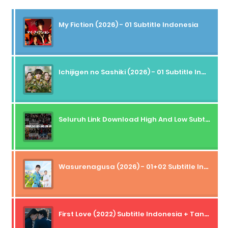
My Fiction (2026) - 01 Subtitle Indonesia
Ichijigen no Sashiki (2026) - 01 Subtitle Indonesia
Seluruh Link Download High And Low Subtitle Indonesia
Wasurenagusa (2026) - 01+02 Subtitle Indonesia
First Love (2022) Subtitle Indonesia + Tanpa Iklan + Streaming + 1080p