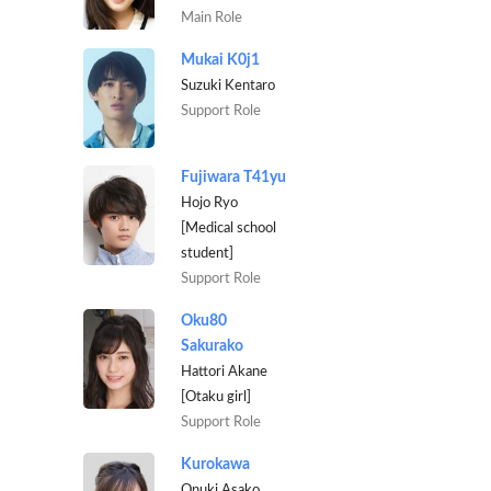
Main Role
Mukai K0j1
Suzuki Kentaro
Support Role
Fujiwara T41yu
Hojo Ryo
[Medical school
student]
Support Role
Oku80
Sakurako
Hattori Akane
[Otaku girl]
Support Role
Kurokawa
Onuki Asako