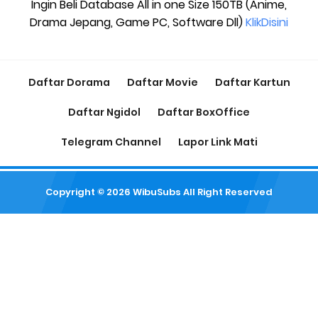
Ingin Beli Database All in one Size 150TB (Anime,
Drama Jepang, Game PC, Software Dll)
KlikDisini
Daftar Dorama
Daftar Movie
Daftar Kartun
Daftar Ngidol
Daftar BoxOffice
Telegram Channel
Lapor Link Mati
Copyright ©
2026
WibuSubs
All Right Reserved