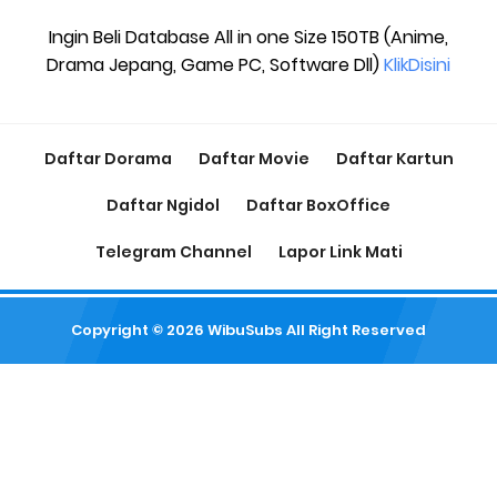
Ingin Beli Database All in one Size 150TB (Anime,
Drama Jepang, Game PC, Software Dll)
KlikDisini
Daftar Dorama
Daftar Movie
Daftar Kartun
Daftar Ngidol
Daftar BoxOffice
Telegram Channel
Lapor Link Mati
Copyright ©
2026
WibuSubs
All Right Reserved