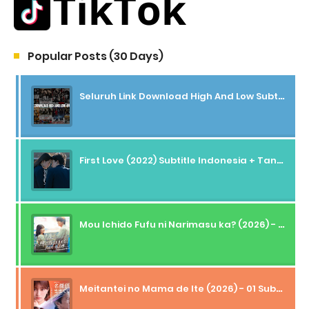
Popular Posts (30 Days)
Seluruh Link Download High And Low Subtitle Indonesia
First Love (2022) Subtitle Indonesia + Tanpa Iklan + Streaming + 1080p
Mou Ichido Fufu ni Narimasu ka? (2026) - 01 Subtitle Indonesia
Meitantei no Mama de Ite (2026) - 01 Subtitle Indonesia