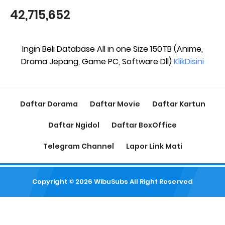
42,715,652
Ingin Beli Database All in one Size 150TB (Anime,
Drama Jepang, Game PC, Software Dll)
KlikDisini
Daftar Dorama
Daftar Movie
Daftar Kartun
Daftar Ngidol
Daftar BoxOffice
Telegram Channel
Lapor Link Mati
Copyright ©
2026
WibuSubs
All Right Reserved