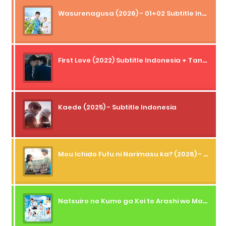
Wasurenagusa (2026) - 01+02 Subtitle Indonesia
First Love (2022) Subtitle Indonesia + Tanpa Iklan + Streaming + 1080p
Kaede (2025) - Subtitle Indonesia
Mou Ichido Fufu ni Narimasu ka? (2026) - 01 Subtitle Indonesia
Natsuiro no Kumo ga Koi to Arashi wo Makiokosu (2026) - 01 Subtitle Indonesia