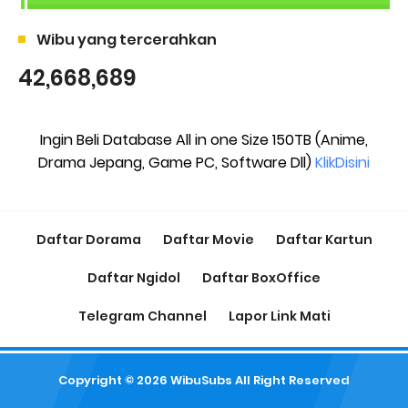
Wibu yang tercerahkan
42,668,689
Ingin Beli Database All in one Size 150TB (Anime,
Drama Jepang, Game PC, Software Dll)
KlikDisini
Daftar Dorama
Daftar Movie
Daftar Kartun
Daftar Ngidol
Daftar BoxOffice
Telegram Channel
Lapor Link Mati
Copyright ©
2026
WibuSubs
All Right Reserved