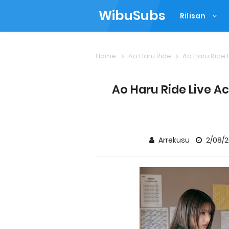
WibuSubs
Rilisan
Home
Ao Haru Ride
Ao Haru Ride 
Ao Haru Ride Live Ac
Arrekusu
2/08/