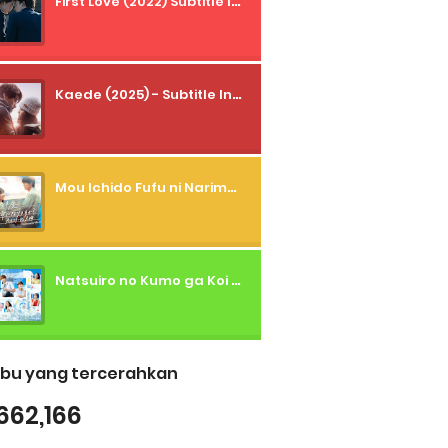
First Love (2022) Subtitle Indonesia + Tanpa Iklan + Streaming + 1080p
Kaede (2025) - Subtitle Indonesia
Mou Ichido Fufu ni Narimasu ka? (2026) - 01 Subtitle Indonesia
Natsuiro no Kumo ga Koi to Arashi wo Makiokosu (2026) - 01 Subtitle Indonesia
bu yang tercerahkan
662,166