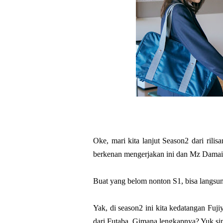
Oke, mari kita lanjut Season2 dari ril
berkenan mengerjakan ini dan Mz Damais
Buat yang belom nonton S1, bisa langsu
Yak, di season2 ini kita kedatangan Fuji
dari Futaba. Gimana lengkapnya? Yuk s