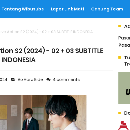
Tentang Wibusubs
Lapor Link Mati
Gabung Team
Ad
Live Action S2 (2024) - 02 + 03 SUBTITLE INDONESIA
Pasa
Pasa
tion S2 (2024) - 02 + 03 SUBTITLE
Tu
INDONESIA
Tr
2024
Ao Haru Ride
4 comments
Do