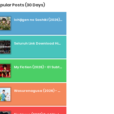
pular Posts (30 Days)
Ichijigen no Sashiki (2026) - 01 Subtitle Indonesia
Seluruh Link Download High And Low Subtitle Indonesia
My Fiction (2026) - 01 Subtitle Indonesia
Wasurenagusa (2026) - 01+02 Subtitle Indonesia