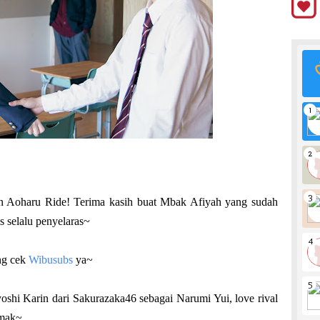
isan Aoharu Ride! Terima kasih buat Mbak Afiyah yang sudah
 selalu penyelaras~
ng cek
Wibusubs
ya~
yoshi Karin dari Sakurazaka46 sebagai Narumi Yui, love rival
imak~