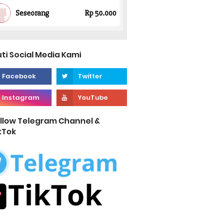
uti Social Media Kami
llow Telegram Channel &
kTok