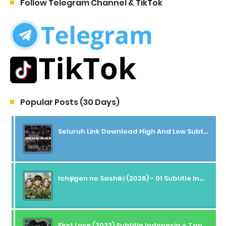
Follow Telegram Channel & TikTok
Popular Posts (30 Days)
Seluruh Link Download High And Low Subtitle Indonesia
Ichijigen no Sashiki (2026) - 01 Subtitle Indonesia
First Love (2022) Subtitle Indonesia + Tanpa Iklan + Streaming + 1080p