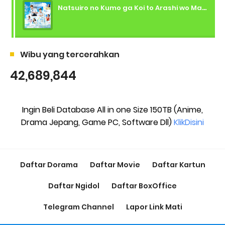
Natsuiro no Kumo ga Koi to Arashi wo Makiokosu (2026) - 01 Subtitle Indonesia
Wibu yang tercerahkan
42,689,844
Ingin Beli Database All in one Size 150TB (Anime,
Drama Jepang, Game PC, Software Dll)
KlikDisini
Daftar Dorama
Daftar Movie
Daftar Kartun
Daftar Ngidol
Daftar BoxOffice
Telegram Channel
Lapor Link Mati