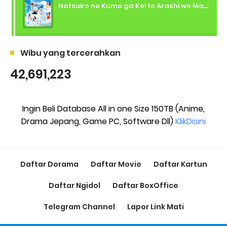
Natsuiro no Kumo ga Koi to Arashi wo Makiokosu (2026) - 01 Subtitle Indonesia
Wibu yang tercerahkan
42,691,223
Ingin Beli Database All in one Size 150TB (Anime,
Drama Jepang, Game PC, Software Dll)
KlikDisini
Daftar Dorama
Daftar Movie
Daftar Kartun
Daftar Ngidol
Daftar BoxOffice
Telegram Channel
Lapor Link Mati