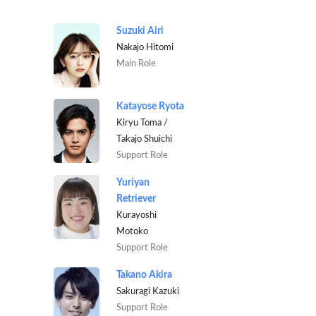
Suzuki Airi
Nakajo Hitomi
Main Role
Katayose Ryota
Kiryu Toma /
Takajo Shuichi
Support Role
Yuriyan
Retriever
Kurayoshi
Motoko
Support Role
Takano Akira
Sakuragi Kazuki
Support Role