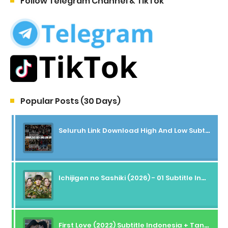
Follow Telegram Channel & TikTok
Popular Posts (30 Days)
Seluruh Link Download High And Low Subtitle Indonesia
Ichijigen no Sashiki (2026) - 01 Subtitle Indonesia
First Love (2022) Subtitle Indonesia + Tanpa Iklan + Streaming + 1080p