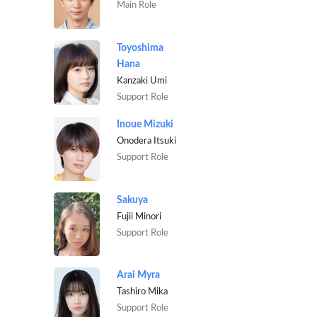
Main Role
Toyoshima
Hana
Kanzaki Umi
Support Role
Inoue Mizuki
Onodera Itsuki
Support Role
Sakuya
Fujii Minori
Support Role
Arai Myra
Tashiro Mika
Support Role