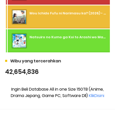
Mou Ichido Fufu ni Narimasu ka? (2026) - 01 Subtitle Indonesia
Natsuiro no Kumo ga Koi to Arashi wo Makiokosu (2026) - 01 Subtitle Indonesia
Wibu yang tercerahkan
42,654,836
Ingin Beli Database All in one Size 150TB (Anime,
Drama Jepang, Game PC, Software Dll)
KlikDisini