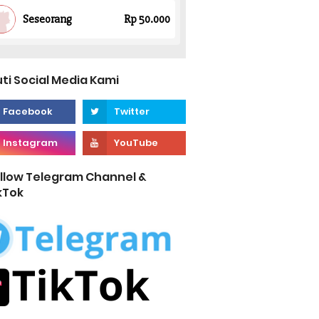
uti Social Media Kami
llow Telegram Channel &
kTok