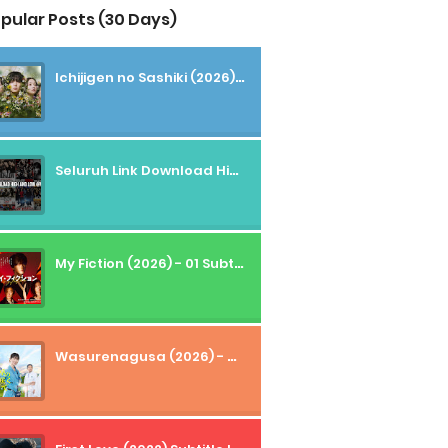
pular Posts (30 Days)
Ichijigen no Sashiki (2026) - 01 Subtitle Indonesia
Seluruh Link Download High And Low Subtitle Indonesia
My Fiction (2026) - 01 Subtitle Indonesia
Wasurenagusa (2026) - 01+02 Subtitle Indonesia