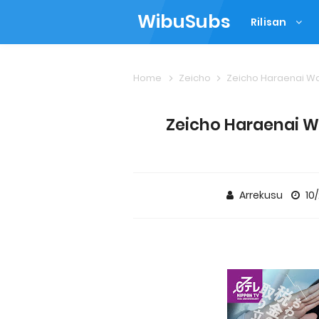
WibuSubs
Rilisan
Home
Zeicho
Zeicho Haraenai Wak
Zeicho Haraenai Wa
Arrekusu
10