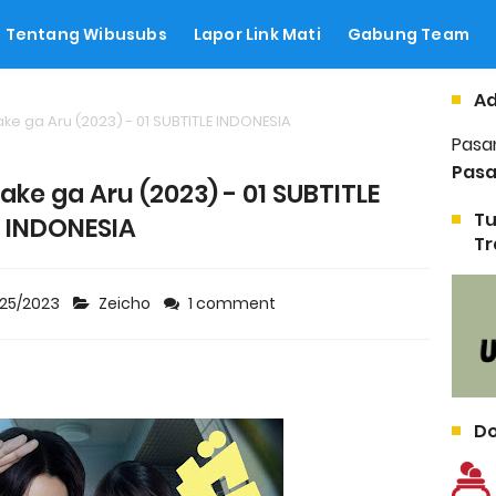
Tentang Wibusubs
Lapor Link Mati
Gabung Team
Ad
e ga Aru (2023) - 01 SUBTITLE INDONESIA
Pasa
Pasa
ke ga Aru (2023) - 01 SUBTITLE
Tu
INDONESIA
Tr
/25/2023
Zeicho
1 comment
Do