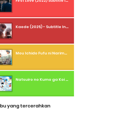
First Love (2022) Subtitle Indonesia + Tanpa Iklan + Streaming + 1080p
Kaede (2025) - Subtitle Indonesia
Mou Ichido Fufu ni Narimasu ka? (2026) - 01 Subtitle Indonesia
Natsuiro no Kumo ga Koi to Arashi wo Makiokosu (2026) - 01 Subtitle Indonesia
bu yang tercerahkan