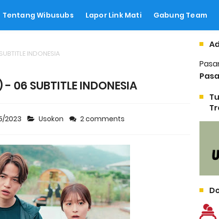
Tentang Wibusubs
Lapor Link Mati
Gabung Team
Ad
 SUBTITLE INDONESIA
Pasa
Pasa
 - 06 SUBTITLE INDONESIA
Tu
Tr
5/2023
Usokon
2 comments
Do