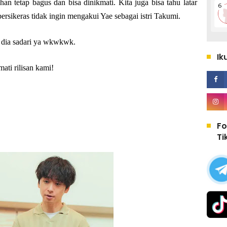
an tetap bagus dan bisa dinikmati. Kita juga bisa tahu latar
ersikeras tidak ingin mengakui Yae sebagai istri Takumi.
a dia sadari ya wkwkwk.
Ik
ati rilisan kami!
Fo
Ti