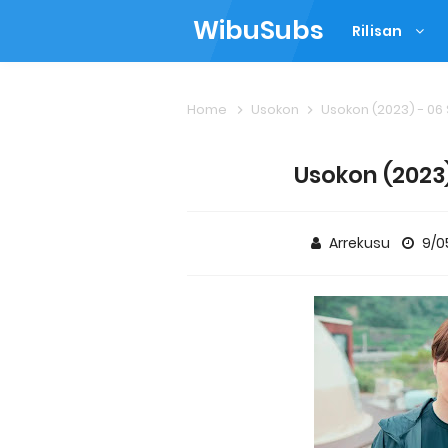
WibuSubs
Rilisan
Home
Usokon
Usokon (2023) - 06
Usokon (2023)
Arrekusu
9/0