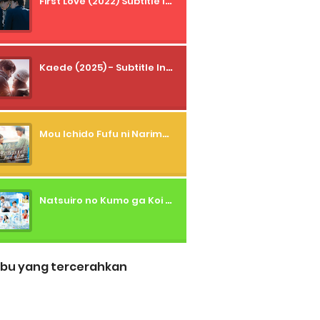
First Love (2022) Subtitle Indonesia + Tanpa Iklan + Streaming + 1080p
Kaede (2025) - Subtitle Indonesia
Mou Ichido Fufu ni Narimasu ka? (2026) - 01 Subtitle Indonesia
Natsuiro no Kumo ga Koi to Arashi wo Makiokosu (2026) - 01 Subtitle Indonesia
bu yang tercerahkan