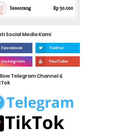
uti Social Media Kami
llow Telegram Channel &
kTok