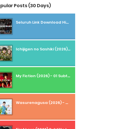
pular Posts (30 Days)
Seluruh Link Download High And Low Subtitle Indonesia
Ichijigen no Sashiki (2026) - 01 Subtitle Indonesia
My Fiction (2026) - 01 Subtitle Indonesia
Wasurenagusa (2026) - 01+02 Subtitle Indonesia