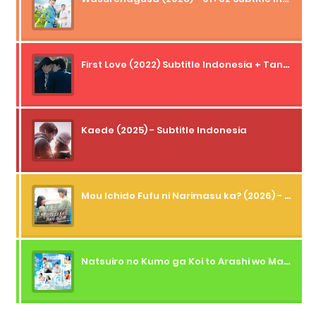
First Love (2022) Subtitle Indonesia + Tanpa Iklan + Streaming + 1080p
Kaede (2025) - Subtitle Indonesia
Mou Ichido Fufu ni Narimasu ka? (2026) - 01 Subtitle Indonesia
Natsuiro no Kumo ga Koi to Arashi wo Makiokosu (2026) - 01 Subtitle Indonesia