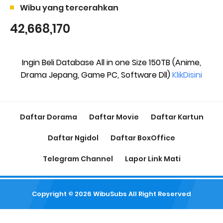
Wibu yang tercerahkan
42,668,170
Ingin Beli Database All in one Size 150TB (Anime,
Drama Jepang, Game PC, Software Dll)
KlikDisini
Daftar Dorama
Daftar Movie
Daftar Kartun
Daftar Ngidol
Daftar BoxOffice
Telegram Channel
Lapor Link Mati
Copyright ©
2026
WibuSubs
All Right Reserved