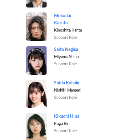
Mokudai
Kazuto
Kinoshita Kanta
Support Role
Saito Nagisa
Miyama Shino
Support Role
Shida Kohaku
Nishiki Manami
Support Role
Kikuchi Hina
Kaga Rin
Support Role