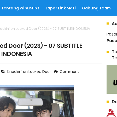
Tentang Wibusubs
Lapor Link Mati
Gabung Team
Ad
ockin' on Locked Door (2023) - 07 SUBTITLE INDONESIA
Pasa
Pasa
ed Door (2023) - 07 SUBTITLE
Tu
INDONESIA
Tr
Knockin' on Locked Door
Comment
Do