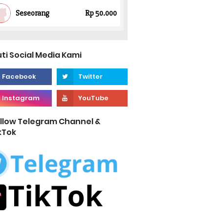
uti Social Media Kami
llow Telegram Channel &
kTok