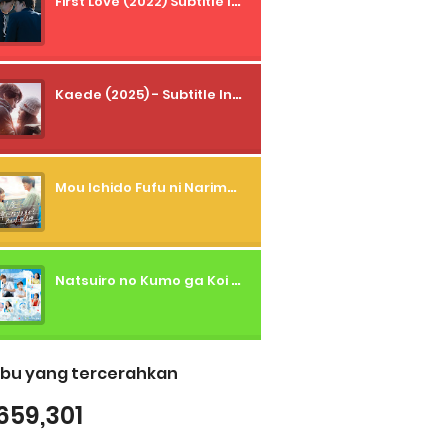
First Love (2022) Subtitle Indonesia + Tanpa Iklan + Streaming + 1080p
Kaede (2025) - Subtitle Indonesia
Mou Ichido Fufu ni Narimasu ka? (2026) - 01 Subtitle Indonesia
Natsuiro no Kumo ga Koi to Arashi wo Makiokosu (2026) - 01 Subtitle Indonesia
bu yang tercerahkan
659,301