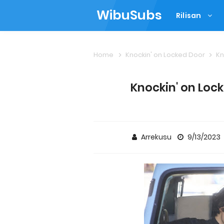
WibuSubs
Rilisan
Home
Knockin' on Locked Door
Kn
Knockin' on Lock
Arrekusu
9/13/2023