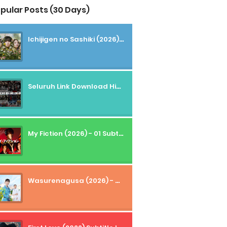
pular Posts (30 Days)
Ichijigen no Sashiki (2026) - 01 Subtitle Indonesia
Seluruh Link Download High And Low Subtitle Indonesia
My Fiction (2026) - 01 Subtitle Indonesia
Wasurenagusa (2026) - 01+02 Subtitle Indonesia