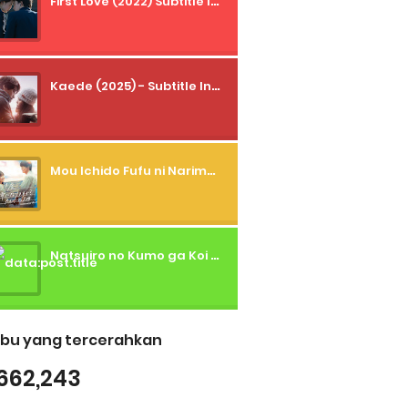
First Love (2022) Subtitle Indonesia + Tanpa Iklan + Streaming + 1080p
Kaede (2025) - Subtitle Indonesia
Mou Ichido Fufu ni Narimasu ka? (2026) - 01 Subtitle Indonesia
Natsuiro no Kumo ga Koi to Arashi wo Makiokosu (2026) - 01 Subtitle Indonesia
bu yang tercerahkan
662,243