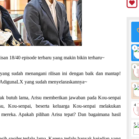
isan 18/40 episode terbaru yang makin bikin terharu~
ng sudah menangani rilisan ini dengan baik dan mantap!
n AdigunaLX yang sudah menyelaraskannya~
tidak butuh lama, Arisu memberikan jawaban pada Kou-senpai
su, Kou-senpai, beserta keluarga Kou-senpai melakukan
mereka. Apakah pilihan Arisu tepat? Dan bagaimana hasil
asih spoiler terlalu lama. Karena terlalu banyak kejadian yang