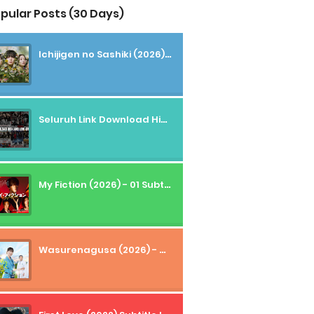
pular Posts (30 Days)
Ichijigen no Sashiki (2026) - 01 Subtitle Indonesia
Seluruh Link Download High And Low Subtitle Indonesia
My Fiction (2026) - 01 Subtitle Indonesia
Wasurenagusa (2026) - 01+02 Subtitle Indonesia