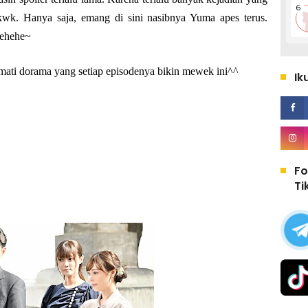
kwk. Hanya saja, emang di sini nasibnya Yuma apes terus.
hehehe~
mati dorama yang setiap episodenya bikin mewek ini^^
Ik
Fo
Ti