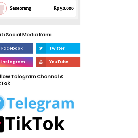
uti Social Media Kami
llow Telegram Channel &
kTok