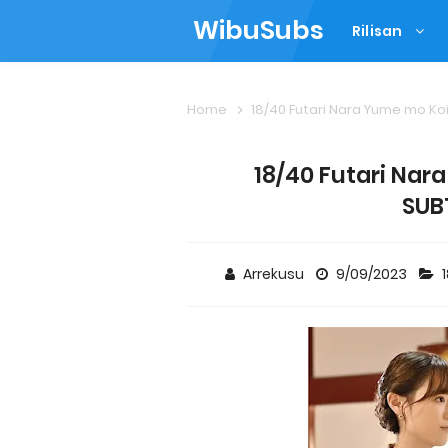
WibuSubs
Rilisan
Home
18/40 Futari Nara Yume mo K
18/40 Futari Nar
SUB
Arrekusu
9/09/2023