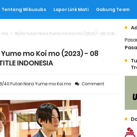
Tentang Wibusubs
Lapor Link Mati
Gabung Team
Ad
oi mo
18/40 Futari Nara Yume mo Koi mo (2023) - 08 SUBTITLE INDONESIA
Pasa
Pasa
a Yume mo Koi mo (2023) - 08
Tu
TITLE INDONESIA
Tr
18/40 Futari Nara Yume mo Koi mo
Comment
Do