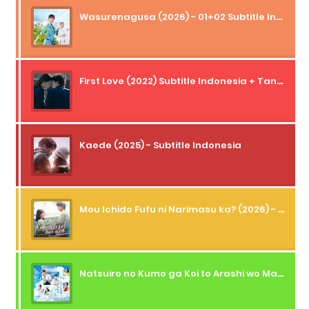
Wasurenagusa (2026) - 01+02 Subtitle Indonesia
First Love (2022) Subtitle Indonesia + Tanpa Iklan + Streaming + 1080p
Kaede (2025) - Subtitle Indonesia
Mou Ichido Fufu ni Narimasu ka? (2026) - 01 Subtitle Indonesia
Natsuiro no Kumo ga Koi to Arashi wo Makiokosu (2026) - 01 Subtitle Indonesia