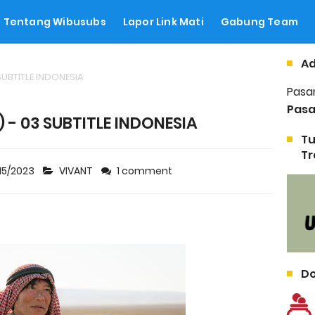
Tentang Wibusubs
Lapor Link Mati
Gabung Team
Ad
SUBTITLE INDONESIA
Pasa
Pasa
 - 03 SUBTITLE INDONESIA
Tu
Tr
15/2023
VIVANT
1 comment
Do