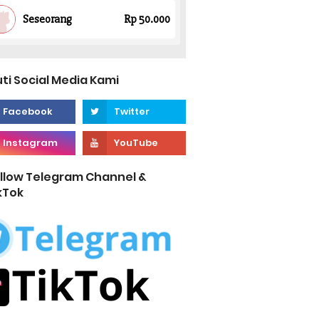
uti Social Media Kami
llow Telegram Channel &
kTok