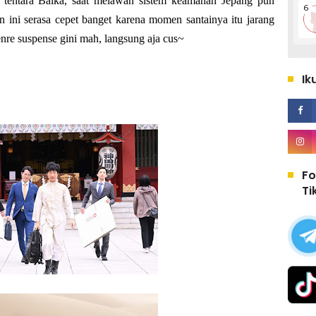
entara Balka, saat melawan sistem keamanan Jepang pun
n ini serasa cepet banget karena momen santainya itu jarang
enre suspense gini mah, langsung aja cus~
Ik
Fo
Ti