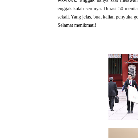
wkwkwk. Enggak hanya saat melawan t
enggak kalah serunya. Durasi 50 menita
sekali. Yang jelas, buat kalian penyuka g
Selamat menikmati!