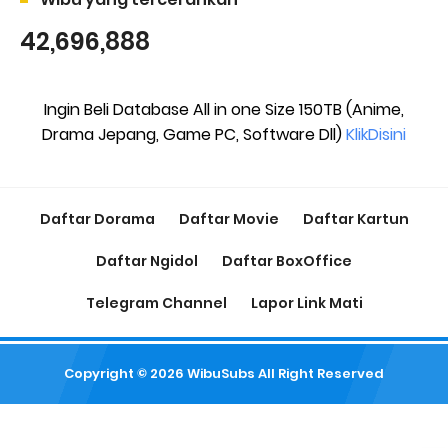
42,696,888
Ingin Beli Database All in one Size 150TB (Anime,
Drama Jepang, Game PC, Software Dll)
KlikDisini
Daftar Dorama
Daftar Movie
Daftar Kartun
Daftar Ngidol
Daftar BoxOffice
Telegram Channel
Lapor Link Mati
Copyright ©
2026
WibuSubs
All Right Reserved