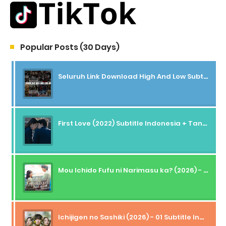
Popular Posts (30 Days)
Seluruh Link Download High And Low Subtitle Indonesia
First Love (2022) Subtitle Indonesia + Tanpa Iklan + Streaming + 1080p
Mou Ichido Fufu ni Narimasu ka? (2026) - 01 Subtitle Indonesia
Ichijigen no Sashiki (2026) - 01 Subtitle Indonesia